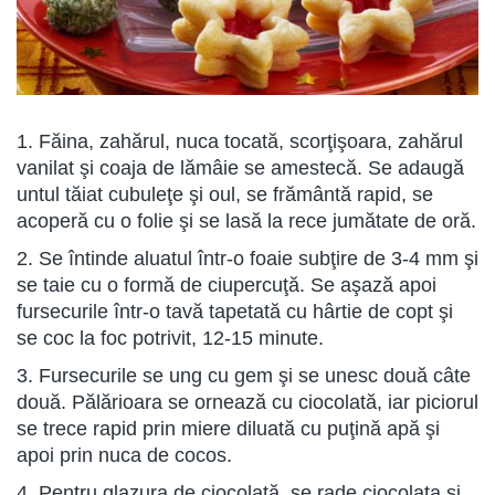
1. Făina, zahărul, nuca tocată, scorţişoara, zahărul
vanilat şi coaja de lămâie se amestecă. Se adaugă
untul tăiat cubuleţe şi oul, se frământă rapid, se
acoperă cu o folie şi se lasă la rece jumătate de oră.
2. Se întinde aluatul într-o foaie subţire de 3-4 mm şi
se taie cu o formă de ciupercuţă. Se aşază apoi
fursecurile într-o tavă tapetată cu hârtie de copt şi
se coc la foc potrivit, 12-15 minute.
3. Fursecurile se ung cu gem şi se unesc două câte
două. Pălărioara se ornează cu ciocolată, iar piciorul
se trece rapid prin miere diluată cu puţină apă şi
apoi prin nuca de cocos.
4. Pentru glazura de ciocolată, se rade ciocolata şi