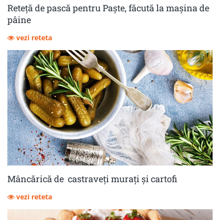
Reteță de pască pentru Paște, făcută la mașina de
pâine
vezi reteta
Mâncărică de castraveţi muraţi şi cartofi
vezi reteta