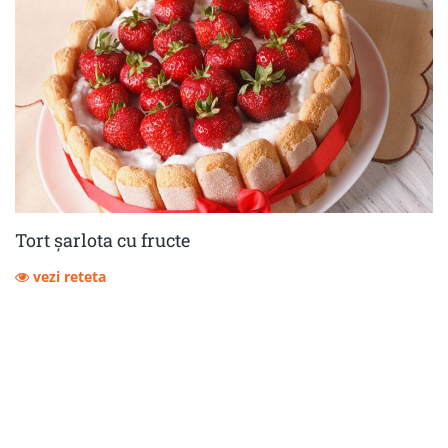
Tort șarlota cu fructe
vezi reteta