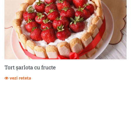
Tort șarlota cu fructe
vezi reteta