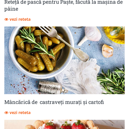
Reteță de pască pentru Paște, făcută la mașina de
pâine
vezi reteta
Mâncărică de castraveţi muraţi şi cartofi
vezi reteta