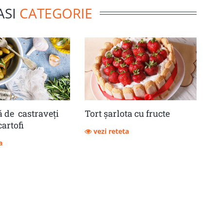
ASI
CATEGORIE
 de castraveţi
Tort șarlota cu fructe
cartofi
vezi reteta
a