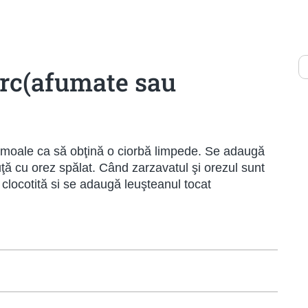
orc(afumate sau
c moale ca să obţină o ciorbă limpede. Se adaugă
cuţă cu orez spălat. Când zarzavatul şi orezul sunt
 clocotită si se adaugă leuşteanul tocat