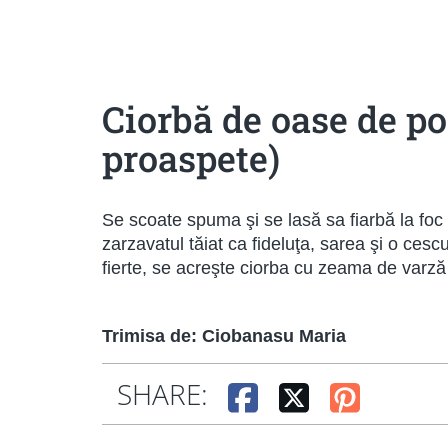
Sanatoase
Dietetice
Cu putine calorii
Crude/raw
Fara gluten
Ciorbă de oase de p
proaspete)
Se scoate spuma şi se lasă sa fiarbă la fo
zarzavatul tăiat ca fideluţa, sarea şi o ces
fierte, se acreşte ciorba cu zeama de varză
Trimisa de: Ciobanasu Maria
SHARE: