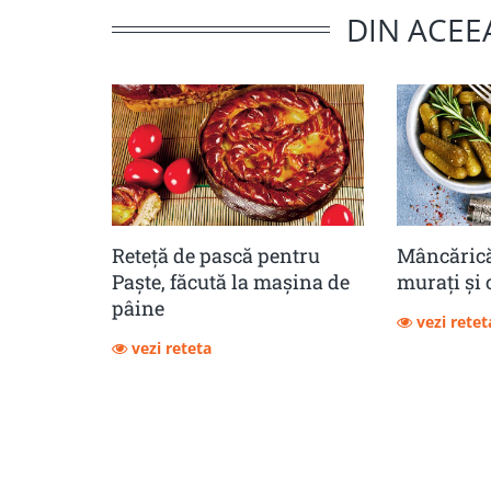
DIN ACEE
Reteță de pască pentru
Mâncărică
Paște, făcută la mașina de
muraţi şi 
pâine
vezi retet
vezi reteta