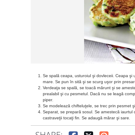
Se spală ceapa, usturoiul şi dovleceii. Ceapa şi
mare. Se pun în sită şi se scurg uşor prin presar
Verdeaţa se spală, se toacă mărunt şi se ameste
prealabil şi cu pesmetul. Dacă nu se leagă compo
piper.
Se modelează chifteluţele, se trec prin pesmet şi s
Separat, se prepară sosul. Se amestecă iaurtul de
castraveţii tocaţi fin. Se adaugă mărar şi sare.
SHARE: