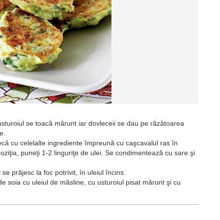
 usturoiul se toacă mărunt iar dovleceii se dau pe răzătoarea
e.
că cu celelalte ingrediente împreună cu caşcavalul ras în
ziţia, puneţi 1-2 linguriţe de ulei. Se condimentează cu sare şi
e prăjesc la foc potrivit, în uleiul încins.
 soia cu uleiul de măsline, cu usturoiul pisat mărunt şi cu