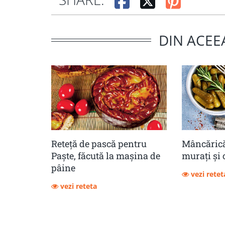
DIN ACEE
Reteță de pască pentru
Mâncărică
Paște, făcută la mașina de
muraţi şi 
pâine
vezi retet
vezi reteta