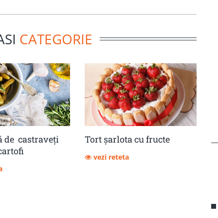
ASI
CATEGORIE
 de castraveţi
Tort șarlota cu fructe
cartofi
vezi reteta
a