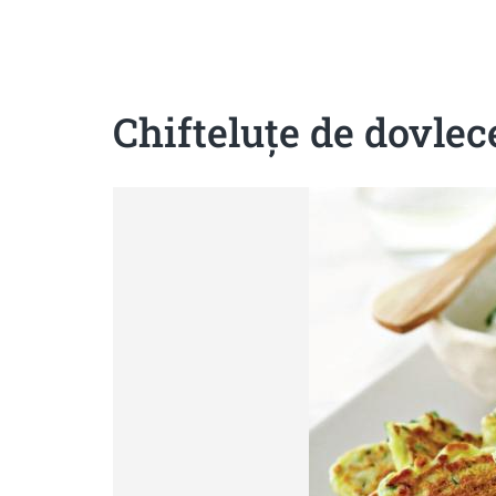
Sanatoase
Dietetice
Cu putine calorii
Crude/raw
Fara gluten
Chifteluţe de dovlec