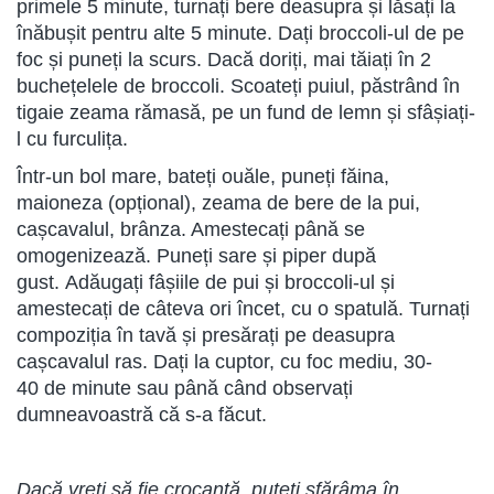
primele 5 minute, turnați bere deasupra și lăsați la
înăbușit pentru alte 5 minute. Dați broccoli-ul de pe
foc și puneți la scurs. Dacă doriți, mai tăiați în 2
buchețelele de broccoli. Scoateți puiul, păstrând în
tigaie zeama rămasă, pe un fund de lemn și sfâșiați-
l cu furculița.
Într-un bol mare, bateți ouăle, puneți făina,
maioneza (opțional), zeama de bere de la pui,
cașcavalul, brânza. Amestecați până se
omogenizează. Puneți sare și piper după
gust. Adăugați fâșiile de pui și broccoli-ul și
amestecați de câteva ori încet, cu o spatulă. Turnați
compoziția în tavă și presărați pe deasupra
cașcavalul ras. Dați la cuptor, cu foc mediu, 30-
40 de minute sau până când observați
dumneavoastră că s-a făcut.
Dacă vreți să fie crocantă, puteți sfărâma în