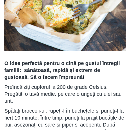
O idee perfectă pentru o cină pe gustul întregii
familii: sănătoasă, rapidă și extrem de
gustoasă. Să o facem împreună!
Preîncălziți cuptorul la 200 de grade Celsius.
Pregătiți o tavă medie, pe care o ungeți cu ulei sau
unt.
Spălați broccoli-ul, rupeți-l în buchețele și puneți-l la
fiert 10 minute. Între timp, puneți la prajit bucățile de
pui, asezonați cu sare și piper și acoperiți. După