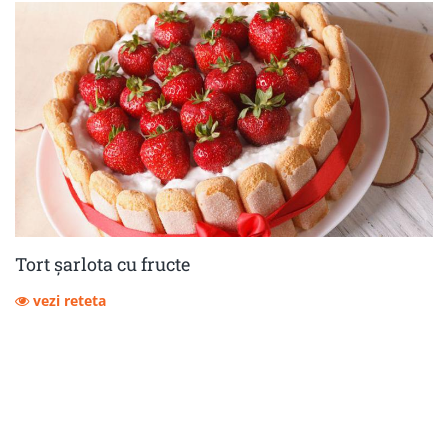
Tort șarlota cu fructe
vezi reteta