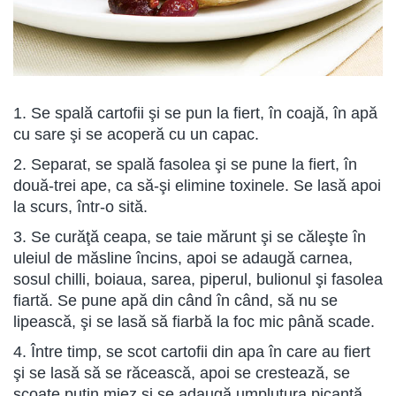
1. Se spală cartofii şi se pun la fiert, în coajă, în apă
cu sare şi se acoperă cu un capac.
2. Separat, se spală fasolea şi se pune la fiert, în
două-trei ape, ca să-şi elimine toxinele. Se lasă apoi
la scurs, într-o sită.
3. Se curăţă ceapa, se taie mărunt şi se căleşte în
uleiul de măsline încins, apoi se adaugă carnea,
sosul chilli, boiaua, sarea, piperul, bulionul şi fasolea
fiartă. Se pune apă din când în când, să nu se
lipească, şi se lasă să fiarbă la foc mic până scade.
4. Între timp, se scot cartofii din apa în care au fiert
şi se lasă să se răcească, apoi se crestează, se
scoate puţin miez şi se adaugă umplutura picantă.