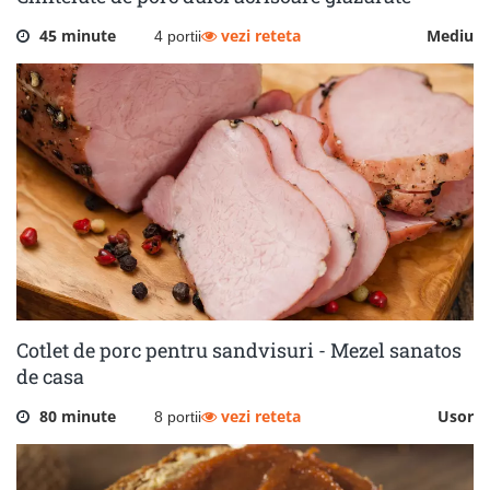
45 minute
vezi reteta
Mediu
4 portii
Cotlet de porc pentru sandvisuri - Mezel sanatos
de casa
80 minute
vezi reteta
Usor
8 portii