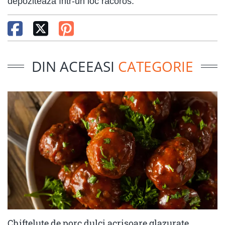
depozitează într-un loc răcoros.
DIN ACEEASI
CATEGORIE
Chiftelute de porc dulci acrisoare glazurate