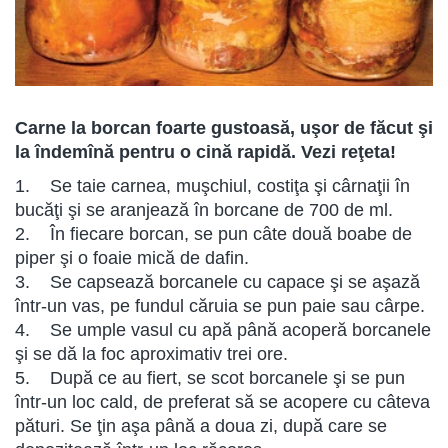
Carne la borcan foarte gustoasă, uşor de făcut şi
la îndemînă pentru o cină rapidă. Vezi reţeta!
1. Se taie carnea, muşchiul, costiţa şi cârnaţii în
bucăţi şi se aranjează în borcane de 700 de ml.
2. În fiecare borcan, se pun câte două boabe de
piper şi o foaie mică de dafin.
3. Se capsează borcanele cu capace şi se aşază
într-un vas, pe fundul căruia se pun paie sau cârpe.
4. Se umple vasul cu apă până acoperă borcanele
şi se dă la foc aproximativ trei ore.
5. După ce au fiert, se scot borcanele şi se pun
într-un loc cald, de preferat să se acopere cu câteva
pături. Se ţin aşa până a doua zi, după care se