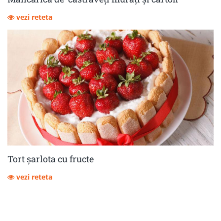
vezi reteta
Tort șarlota cu fructe
vezi reteta