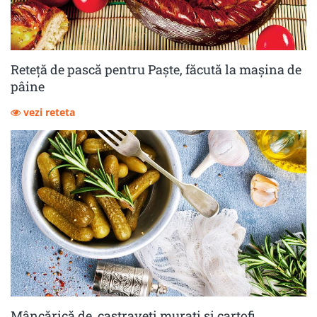
Reteță de pască pentru Paște, făcută la mașina de
pâine
vezi reteta
Mâncărică de castraveţi muraţi şi cartofi