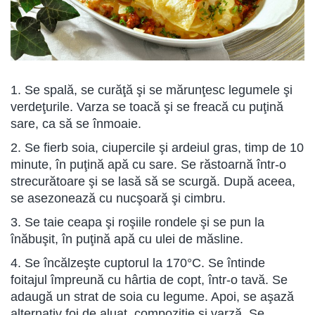
1. Se spală, se curăţă şi se mărunţesc legumele şi
verdeţurile. Varza se toacă şi se freacă cu puţină
sare, ca să se înmoaie.
2. Se fierb soia, ciupercile şi ardeiul gras, timp de 10
minute, în puţină apă cu sare. Se răstoarnă într-o
strecurătoare şi se lasă să se scurgă. După aceea,
se asezonează cu nucşoară şi cimbru.
3. Se taie ceapa şi roşiile rondele şi se pun la
înăbuşit, în puţină apă cu ulei de măsline.
4. Se încălzeşte cuptorul la 170°C. Se întinde
foitajul împreună cu hârtia de copt, într-o tavă. Se
adaugă un strat de soia cu legume. Apoi, se aşază
alternativ foi de aluat, compoziţie şi varză. Se