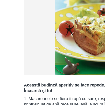
Această budincă aperitiv se face repede, 
Încearcă și tu!
1. Macaroanele se fierb în apă cu sare, res
printr-un jet de apă rece şi se lasă la scurs