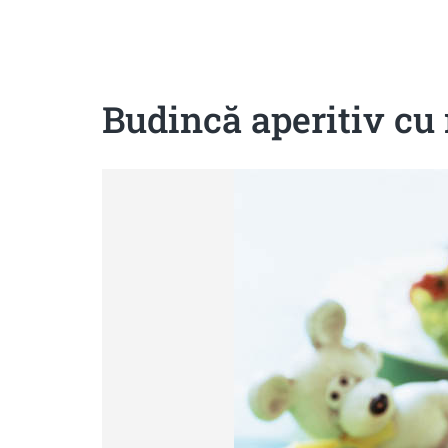
Sanatoase
Dietetice
Cu putine calorii
Crude/raw
Fara gluten
Budincă aperitiv c