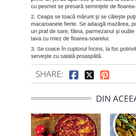
cu pesmet se presară seminţele de floarea-
2. Ceapa se toacă mărunt şi se căleşte puţi
macaroanele fierte. Se adaugă mazărea, por
un praf de sare, făina, parmezanul şi ouăle
tava cu miez de floarea-soarelui.
3. Se coace în cuptorul încins, la foc potrivi
serveşte cu salată proaspătă.
SHARE:
DIN ACEE