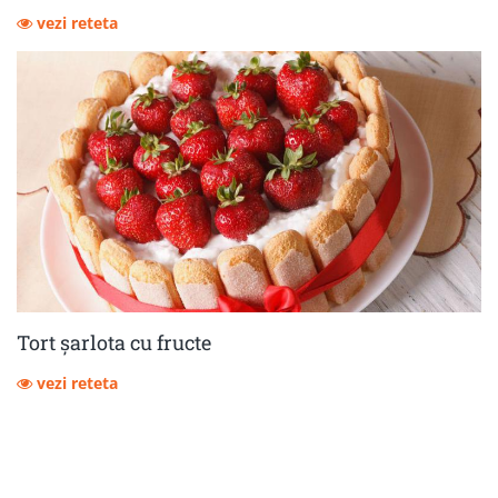
vezi reteta
Tort șarlota cu fructe
vezi reteta