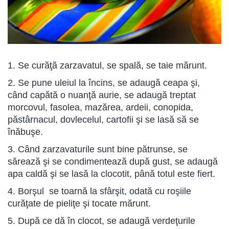
1. Se curăţă zarzavatul, se spală, se taie mărunt.
2. Se pune uleiul la încins, se adaugă ceapa şi,
când capătă o nuanţă aurie, se adaugă treptat
morcovul, fasolea, mazărea, ardeii, conopida,
păstârnacul, dovlecelul, cartofii şi se lasă să se
înăbuşe.
3. Când zarzavaturile sunt bine pătrunse, se
sărează şi se condimentează după gust, se adaugă
apa caldă şi se lasă la clocotit, până totul este fiert.
4. Borşul se toarnă la sfârşit, odată cu roşiile
curăţate de pieliţe şi tocate mărunt.
5. După ce dă în clocot, se adaugă verdeţurile