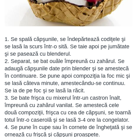
1. Se spală căpşunile, se îndepărtează codiţele şi
se lasă la scurs într-o sită. Se taie apoi pe jumătate
şi se pasează cu blenderul.
2. Separat, se bat ouăle împreună cu zahărul. Se
adaugă căpşunile date prin blender şi se amestecă
în continuare. Se pune apoi compoziţia la foc mic şi
se lasă câteva minute, amestecându-se continuu.
Se ia de pe foc şi se lasă la răcit.
3. Se bate frişca cu mixerul într-un castron înalt,
împreună cu zahărul vanilat. Se amestecă cele
două compoziţii, frişca cu cea de căpşuni, se toarnă
totul într-o caserolă şi se lasă 3-4 ore la congelator.
4. Se pune în cupe sau în cornete de îngheţată şi se
ornează cu frişcă şi căpşuni proaspete.