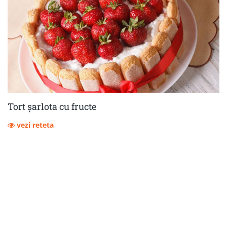
Tort șarlota cu fructe
vezi reteta