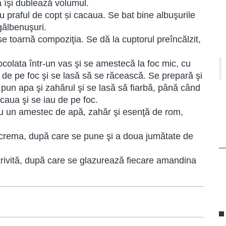
a îşi dublează volumul.
u praful de copt și cacaua. Se bat bine albuşurile
gălbenuşuri.
se toarnă compoziţia. Se dă la cuptorul preîncălzit,
ocolata într-un vas şi se amestecă la foc mic, cu
ia de pe foc şi se lasă să se răcească. Se prepară şi
se pun apa şi zahărul şi se lasă să fiarbă, până când
caua şi se iau de pe foc.
 cu un amestec de apă, zahăr şi esenţă de rom,
 crema, după care se pune şi a doua jumătate de
otrivită, după care se glazurează fiecare amandina