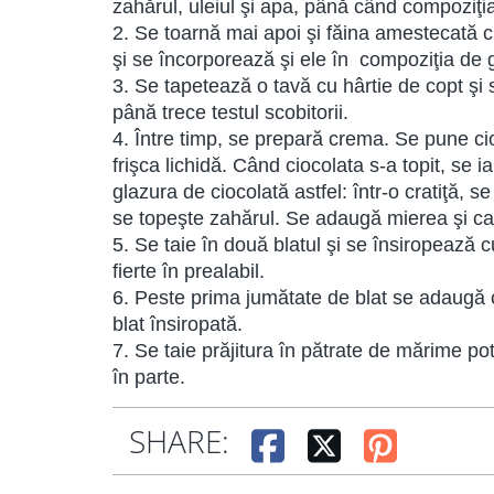
zahărul, uleiul şi apa, până când compoziţi
2. Se toarnă mai apoi şi făina amestecată c
şi se încorporează şi ele în compoziţia de 
3. Se tapetează o tavă cu hârtie de copt şi 
până trece testul scobitorii.
4. Între timp, se prepară crema. Se pune ci
frişca lichidă. Când ciocolata s-a topit, se 
glazura de ciocolată astfel: într-o cratiţă, 
se topeşte zahărul. Se adaugă mierea şi ca
5. Se taie în două blatul şi se însiropează
fierte în prealabil.
6. Peste prima jumătate de blat se adaugă
blat însiropată.
7. Se taie prăjitura în pătrate de mărime p
în parte.
SHARE: