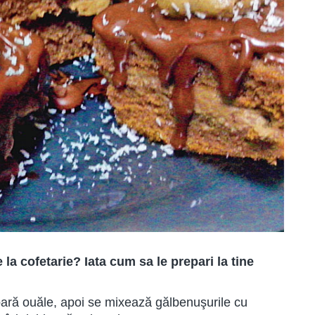
a cofetarie? Iata cum sa le prepari la tine
pară ouăle, apoi se mixează gălbenuşurile cu