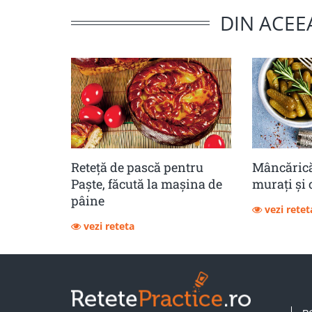
DIN ACEE
Reteță de pască pentru
Mâncărică
Paște, făcută la mașina de
muraţi şi 
pâine
vezi retet
vezi reteta