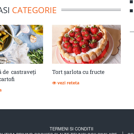
ASI
CATEGORIE
 de castraveţi
Tort șarlota cu fructe
cartofi
vezi reteta
a
TERMENI SI CONDITII