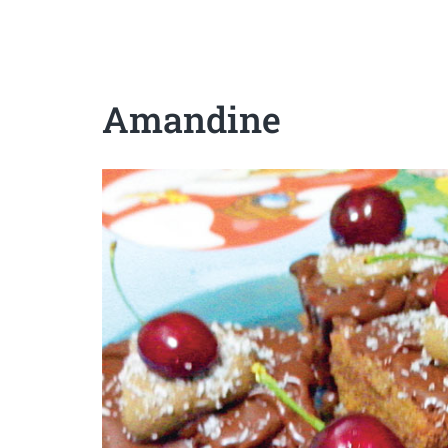
Sanatoase
Dietetice
Cu putine calorii
Crude/raw
Fara gluten
Amandine