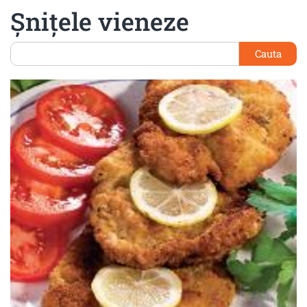
Șnițele vieneze
Cauta