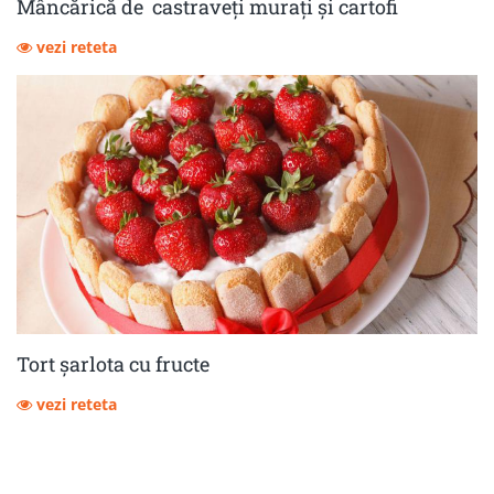
Mâncărică de castraveţi muraţi şi cartofi
vezi reteta
Tort șarlota cu fructe
vezi reteta