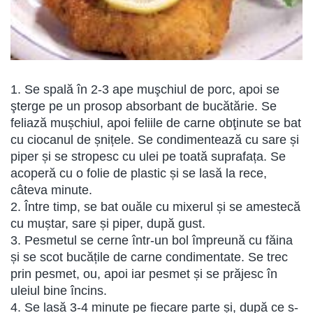
1. Se spală în 2-3 ape muşchiul de porc, apoi se
şterge pe un prosop absorbant de bucătărie. Se
feliază mușchiul, apoi feliile de carne obţinute se bat
cu ciocanul de șnițele. Se condimentează cu sare și
piper și se stropesc cu ulei pe toată suprafața. Se
acoperă cu o folie de plastic și se lasă la rece,
câteva minute.
2. Între timp, se bat ouăle cu mixerul și se amestecă
cu muștar, sare și piper, după gust.
3. Pesmetul se cerne într-un bol împreună cu făina
și se scot bucățile de carne condimentate. Se trec
prin pesmet, ou, apoi iar pesmet și se prăjesc în
uleiul bine încins.
4. Se lasă 3-4 minute pe fiecare parte și, după ce s-