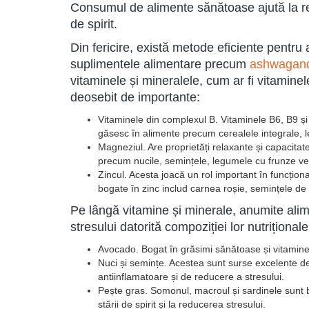
Consumul de alimente sănătoase ajută la red
de spirit.
Din fericire, există metode eficiente pentru 
suplimentele alimentare precum
ashwagan
vitaminele și mineralele, cum ar fi vitamine
deosebit de importante:
Vitaminele din complexul B. Vitaminele B6, B9 și
găsesc în alimente precum cerealele integrale, 
Magneziul. Are proprietăți relaxante și capacita
precum nucile, semințele, legumele cu frunze ver
Zincul. Acesta joacă un rol important în funcționa
bogate în zinc includ carnea roșie, semințele de d
Pe lângă vitamine și minerale, anumite alim
stresului datorită compoziției lor nutriționale
Avocado. Bogat în grăsimi sănătoase și vitamine
Nuci și semințe. Acestea sunt surse excelente de
antiinflamatoare și de reducere a stresului.
Pește gras. Somonul, macroul și sardinele sunt b
stării de spirit și la reducerea stresului.