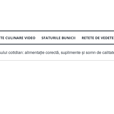
ETE CULINARE VIDEO
SFATURILE BUNICII
RETETE DE VEDETE
ului cotidian: alimentație corectă, suplimente și somn de calitat
ENT
 PREPARI
MOD DE PREPARARE
CUM SA GATESTI
TIPUL DE BUCAT
ADVERTORIAL
ara
Fierbere
Romaneasca
Gratar
Asiatica
ou
Friptura
Chinezeasca
Marinate
Germana
re la peste
Microunde
Italiana
Saramura
Spaniola
n
Tocanita