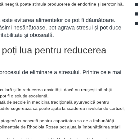
ă neagră poate stimula producerea de endorfine și serotonină,
este evitarea alimentelor ce pot fi dăunătoare.
ăsimi nesănătoase, pot agrava stresul și pot duce
ritabilitate și oboseală.
poți lua pentru reducerea
procesul de eliminare a stresului. Printre cele mai
ulară și în reducerea anxietății. dacă nu reușești să obții
pot fi o soluție excelentă.
tă de secole în medicina tradițională ayurvedică pentru
udiile sugerează că poate ajuta la scăderea nivelului de cortizol,
aptogenă cunoscută pentru capacitatea sa de a îmbunătăți
plimentele de Rhodiola Rosea pot ajuta la îmbunătățirea stării