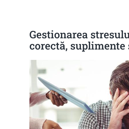
Sanatoase
Dietetice
Cu putine calorii
Crude/raw
Fara gluten
Gestionarea stresulu
corectă, suplimente 