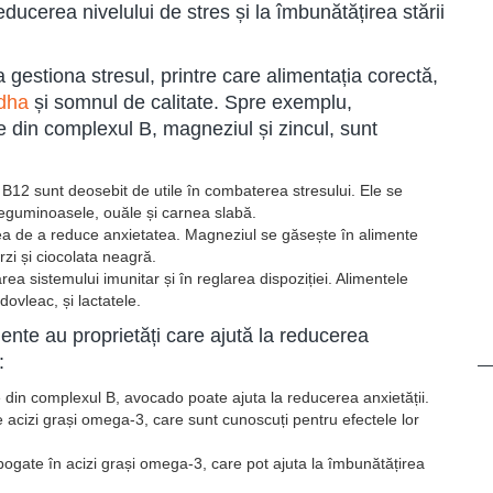
ucerea nivelului de stres și la îmbunătățirea stării
a gestiona stresul, printre care alimentația corectă,
dha
și somnul de calitate. Spre exemplu,
le din complexul B, magneziul și zincul, sunt
 B12 sunt deosebit de utile în combaterea stresului. Ele se
leguminoasele, ouăle și carnea slabă.
tea de a reduce anxietatea. Magneziul se găsește în alimente
zi și ciocolata neagră.
rea sistemului imunitar și în reglarea dispoziției. Alimentele
ovleac, și lactatele.
ente au proprietăți care ajută la reducerea
:
 din complexul B, avocado poate ajuta la reducerea anxietății.
 acizi grași omega-3, care sunt cunoscuți pentru efectele lor
ogate în acizi grași omega-3, care pot ajuta la îmbunătățirea