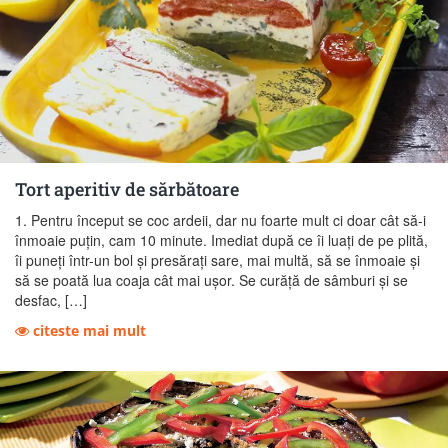
Tort aperitiv de sărbătoare
1. Pentru început se coc ardeii, dar nu foarte mult ci doar cât să-i
înmoaie puţin, cam 10 minu­te. Imediat după ce îi luaţi de pe plită,
îi puneţi într-un bol şi presăraţi sare, mai multă, să se înmoaie şi
să se poată lua coaja cât mai uşor. Se curăţă de sâmburi şi se
desfac, […]
citeste mai mult