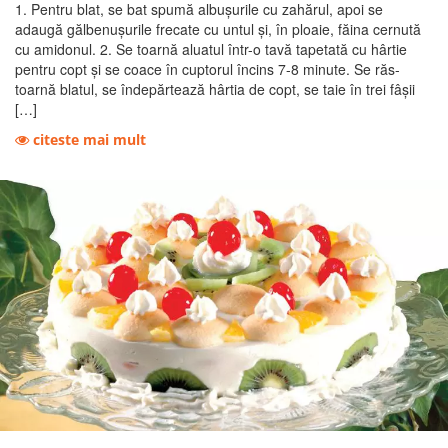
1. Pentru blat, se bat spumă albuşurile cu zahărul, apoi se
adaugă gălbenuşurile frecate cu untul şi, în ploaie, făina cernută
cu amidonul. 2. Se toarnă aluatul într-o tavă tapetată cu hârtie
pentru copt şi se coace în cuptorul încins 7-8 minute. Se răs-
toarnă blatul, se îndepărtează hârtia de copt, se taie în trei fâşii
[…]
citeste mai mult