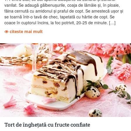
vanilat. Se adaugă gălbenuşurile, coaja de lămâie şi, în ploaie,
făina cernută cu amidonul şi praful de copt. Se amestecă uşor şi
se toarnă într-o tavă de chec, tapetată cu hârtie de copt. Se
coace în cuptorul încins, la foc potrivit, 20-25 de minute. […]
citeste mai mult
Tort de îngheţată cu fructe confiate