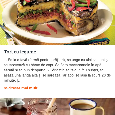
Tort cu legume
1. Se ia o tavă (formă pentru prăjituri), se unge cu ulei sau unt şi
se tapetează cu hârtie de copt. Se fierb macaroanele în apă
sărată şi se pun deoparte. 2. Vinetele se taie în felii subţiri, se
aşază una lângă alta şi se sărează, iar apoi se lasă la scurs 20 de
minute. […]
citeste mai mult