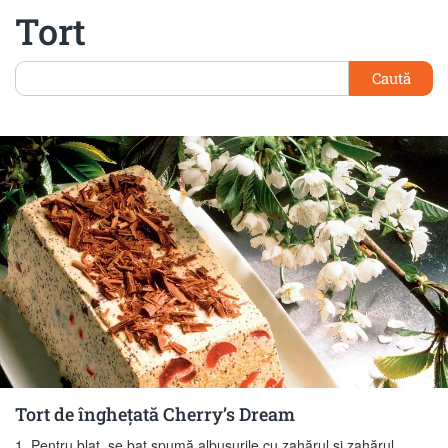
Tort
Caută
Tort de îngheţată Cherry’s Dream
1. Pentru blat, se bat spumă albuşurile cu zahărul şi zahărul