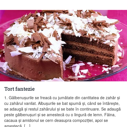
Tort fantezie
1. Gălbenuşurile se freacă cu jumătate din cantitatea de zahăr şi
cu zahărul vanilat. Albuşurile se bat spumă şi, când se întăreşte,
se adaugă şi restul zahărului şi se bate în con­tinuare. Se adaugă
peste gălbenuşuri şi se amestecă cu o lingură de lemn. Făina,
cacaua şi amidonul se cern deasupra compoziţiei, apoi se
amestecă. […]