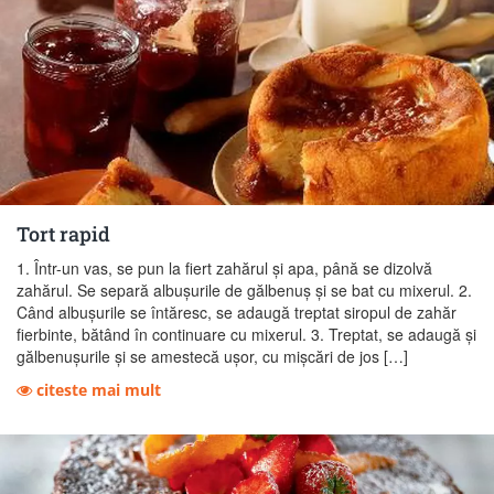
Tort rapid
1. Într-un vas, se pun la fiert zahărul şi apa, până se dizolvă
zahărul. Se separă albuşurile de gălbenuş şi se bat cu mixerul. 2.
Când albuşurile se întăresc, se adaugă treptat siropul de zahăr
fierbinte, bătând în continuare cu mixerul. 3. Treptat, se adaugă şi
gălbenuşurile şi se amestecă uşor, cu mişcări de jos […]
citeste mai mult