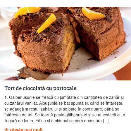
Tort de ciocolată cu portocale
1. Gălbenuşurile se freacă cu jumătate din cantitatea de zahăr şi
cu zahărul vanilat. Albuşurile se bat spumă şi, când se întăreşte,
se adaugă şi restul zahărului şi se bate în continuare, până se
întăreşte de tot. Se toarnă peste gălbenuşuri şi se amestecă cu o
lingură de lemn. Făina şi amidonul se cern dea­supra […]
citeste mai mult