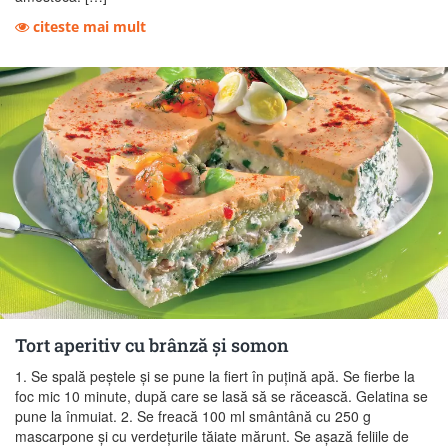
citeste mai mult
Tort aperitiv cu brânză şi somon
1. Se spală peştele şi se pune la fiert în puţină apă. Se fierbe la
foc mic 10 minute, după care se lasă să se răcească. Gelatina se
pune la înmuiat. 2. Se freacă 100 ml smântână cu 250 g
mascarpone şi cu verdeţurile tăiate mărunt. Se aşază feliile de