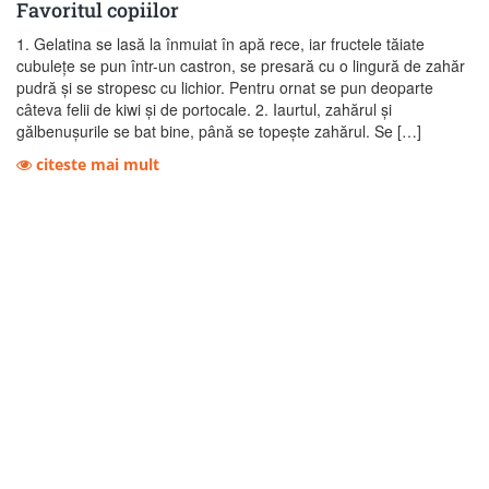
Favoritul copiilor
1. Gelatina se lasă la înmuiat în apă rece, iar fructele tăiate
cubuleţe se pun într-un castron, se presară cu o lingură de zahăr
pudră şi se stro­pesc cu lichior. Pentru ornat se pun deoparte
câteva felii de kiwi şi de portocale. 2. Iaurtul, zahărul şi
gălbenuşurile se bat bine, până se topeşte zahărul. Se […]
citeste mai mult