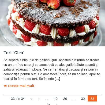
Tort “Cleo”
Se separă albuşurile de gălbenuşuri. Acestea din urmă se freacă
cu un praf de sare şi se amestecă cu albuşurile bătute spumă şi
zahărul adăugat în ploaie. Se cerne făina şi cacaua şi se pun în
compoziţia pentru blat. Se amestecă încet, să nu se lase, apoi se
toarnă în forma de tort. Se întinde […]
citeste mai mult
33 din 34
«
<
...
10
20
...
32
33
34
>