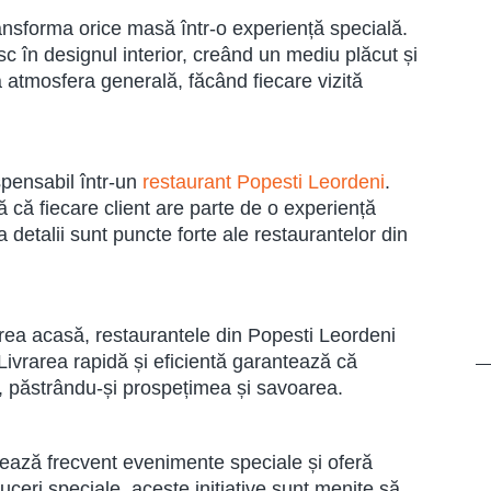
ransforma orice masă într-o experiență specială.
c în designul interior, creând un mediu plăcut și
la atmosfera generală, făcând fiecare vizită
spensabil într-un
restaurant Popesti Leordeni
.
ă că fiecare client are parte de o experiență
 detalii sunt puncte forte ale restaurantelor din
ea acasă, restaurantele din Popesti Leordeni
Livrarea rapidă și eficientă garantează că
te, păstrându-și prospețimea și savoarea.
ează frecvent evenimente speciale și oferă
duceri speciale, aceste inițiative sunt menite să