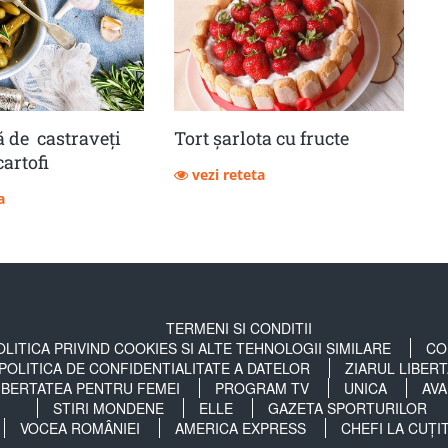
 de castraveţi
Tort șarlota cu fructe
cartofi
vezi reteta
a
TERMENI SI CONDITII
OLITICA PRIVIND COOKIES SI ALTE TEHNOLOGII SIMILARE
CO
POLITICA DE CONFIDENTIALITATE A DATELOR
ZIARUL LIBER
IBERTATEA PENTRU FEMEI
PROGRAM TV
UNICA
AVA
STIRI MONDENE
ELLE
GAZETA SPORTURILOR
VOCEA ROMÂNIEI
AMERICA EXPRESS
CHEFI LA CUȚI