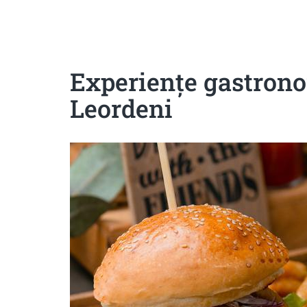
Sanatoase
Dietetice
Cu putine calorii
Crude/raw
Fara gluten
Experiențe gastrono
Leordeni