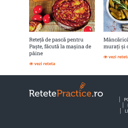
Reteță de pască pentru
Mâncărică
Paște, făcută la mașina de
muraţi şi 
pâine
vezi retet
vezi reteta
P
L