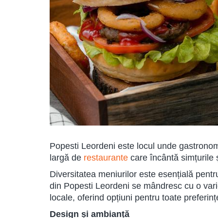
Popesti Leordeni este locul unde gastronomi
largă de
restaurante
care încântă simțurile 
Diversitatea meniurilor este esențială pentru
din Popesti Leordeni se mândresc cu o variet
locale, oferind opțiuni pentru toate preferinț
Design și ambianță