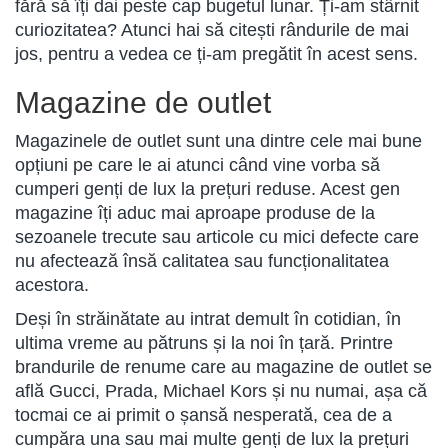
fără să îți dai peste cap bugetul lunar. Ți-am stârnit
curiozitatea? Atunci hai să citești rândurile de mai
jos, pentru a vedea ce ți-am pregătit în acest sens.
Magazine de outlet
Magazinele de outlet sunt una dintre cele mai bune
opțiuni pe care le ai atunci când vine vorba să
cumperi genți de lux la prețuri reduse. Acest gen
magazine îți aduc mai aproape produse de la
sezoanele trecute sau articole cu mici defecte care
nu afectează însă calitatea sau funcționalitatea
acestora.
Deși în străinătate au intrat demult în cotidian, în
ultima vreme au pătruns și la noi în țară. Printre
brandurile de renume care au magazine de outlet se
află Gucci, Prada, Michael Kors și nu numai, așa că
tocmai ce ai primit o șansă nesperată, cea de a
cumpăra una sau mai multe genți de lux la prețuri