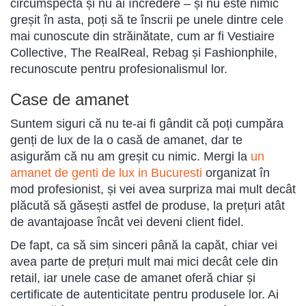
circumspectă și nu ai încredere – și nu este nimic
greșit în asta, poți să te înscrii pe unele dintre cele
mai cunoscute din străinătate, cum ar fi Vestiaire
Collective, The RealReal, Rebag și Fashionphile,
recunoscute pentru profesionalismul lor.
Case de amanet
Suntem siguri că nu te-ai fi gândit că poți cumpăra
genți de lux de la o casă de amanet, dar te
asigurăm că nu am greșit cu nimic. Mergi la
un
amanet de genti de lux in Bucuresti
organizat în
mod profesionist, și vei avea surpriza mai mult decât
plăcută să găsești astfel de produse, la prețuri atât
de avantajoase încât vei deveni client fidel.
De fapt, ca să sim sinceri până la capăt, chiar vei
avea parte de prețuri mult mai mici decât cele din
retail, iar unele case de amanet oferă chiar și
certificate de autenticitate pentru produsele lor. Ai