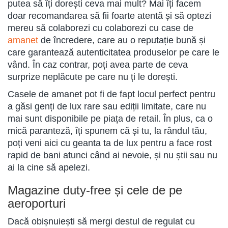
putea să îți dorești ceva mai mult? Mai îți facem
doar recomandarea să fii foarte atentă și să optezi
mereu să colaborezi cu colaborezi cu case de
amanet
de încredere, care au o reputație bună și
care garantează autenticitatea produselor pe care le
vând. În caz contrar, poți avea parte de ceva
surprize neplăcute pe care nu ți le dorești.
Casele de amanet pot fi de fapt locul perfect pentru
a găsi genți de lux rare sau ediții limitate, care nu
mai sunt disponibile pe piața de retail. În plus, ca o
mică paranteză, îți spunem că și tu, la rândul tău,
poți veni aici cu geanta ta de lux pentru a face rost
rapid de bani atunci când ai nevoie, și nu știi sau nu
ai la cine să apelezi.
Magazine duty-free și cele de pe
aeroporturi
Dacă obișnuiești să mergi destul de regulat cu