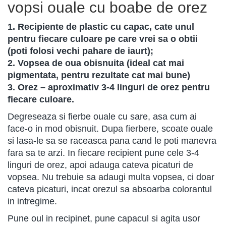
vopsi ouale cu boabe de orez
1. Recipiente de plastic cu capac, cate unul
pentru fiecare culoare pe care vrei sa o obtii
(poti folosi vechi pahare de iaurt);
2. Vopsea de oua obisnuita (ideal cat mai
pigmentata, pentru rezultate cat mai bune)
3. Orez – aproximativ 3-4 linguri de orez pentru
fiecare culoare.
Degreseaza si fierbe ouale cu sare, asa cum ai
face-o in mod obisnuit. Dupa fierbere, scoate ouale
si lasa-le sa se raceasca pana cand le poti manevra
fara sa te arzi. In fiecare recipient pune cele 3-4
linguri de orez, apoi adauga cateva picaturi de
vopsea. Nu trebuie sa adaugi multa vopsea, ci doar
cateva picaturi, incat orezul sa absoarba colorantul
in intregime.
Pune oul in recipinet, pune capacul si agita usor