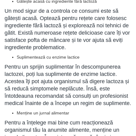
Gătește acasă cu ingrediente fără lactoză
Un mod sigur de a controla ce consumi este să
gătești acasă. Optează pentru rețete care folosesc
ingrediente fără lactoză și explorează noi tehnici de
gătit. Există numeroase rețete delicioase care îți vor
satisface pofta de mâncare și te vor ajuta să eviți
ingrediente problematice.
Suplimentează cu enzime lactice
Pentru un sprijin suplimentar în descompunerea
lactozei, poți lua suplimente de enzime lactice.
Acestea îţi pot ajuta organismul să digere lactoza și
să reducă simptomele neplăcute. Însă, este
întotdeauna recomandat să consulți un profesionist
medical înainte de a începe un regim de suplimente.
Menține un jurnal alimentar
Pentru a înțelege mai bine cum reacționează
organismul tău la anumite alimente, menține un