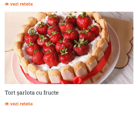
vezi reteta
Tort șarlota cu fructe
vezi reteta