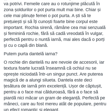
va potrivi. Femeile care au o rotunjime plăcută în
zona șoldurilor o pot purta mult mai bine. Chiar și
cele mai plinuțe femei o pot purta. A ști să te
prețuiești și să îți cunoști foarte bine corpul este
important. Rochia sirenă, rămâne cea mai senzuală
și feminină rochie, fără să cadă vreodată în vulgar,
perfectă pentru o nuntă iarnă, mai ales dacă o porți
și cu o capă din blană.
Putem purta dantelă iarna?
O rochie din dantelă nu are nevoie de accesorii, iar
textura foarte lucrată înseamnă că ochiul nu se
oprește niciodată într-un singur punct. Are puterea
magică de a alungi silueta. Dantela este deci
țesătura de iarnă prin excelență. Ușor de căptușit,
pentru a o face mai călduroasă, fără a o face să
piardă nici măcar un gram de eleganță. Perfectă pe
mâneci, care au fost mereu atât de populare, pentru
un efect romantic și elegant.