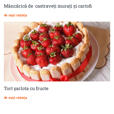
Mâncărică de castraveţi muraţi şi cartofi
vezi reteta
Tort șarlota cu fructe
vezi reteta