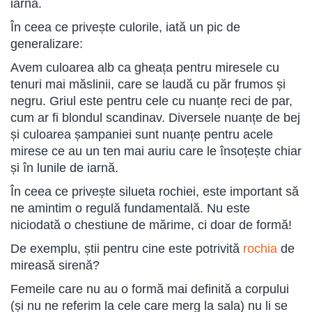
iarnă.
În ceea ce privește culorile, iată un pic de
generalizare:
Avem culoarea alb ca gheața pentru miresele cu
tenuri mai măslinii, care se laudă cu păr frumos și
negru. Griul este pentru cele cu nuanțe reci de par,
cum ar fi blondul scandinav. Diversele nuanțe de bej
și culoarea șampaniei sunt nuanțe pentru acele
mirese ce au un ten mai auriu care le însoțește chiar
și în lunile de iarnă.
În ceea ce privește silueta rochiei, este important să
ne amintim o regulă fundamentală. Nu este
niciodată o chestiune de mărime, ci doar de formă!
De exemplu, știi pentru cine este potrivită
rochia
de
mireasă sirenă?
Femeile care nu au o formă mai definită a corpului
(și nu ne referim la cele care merg la sala) nu li se