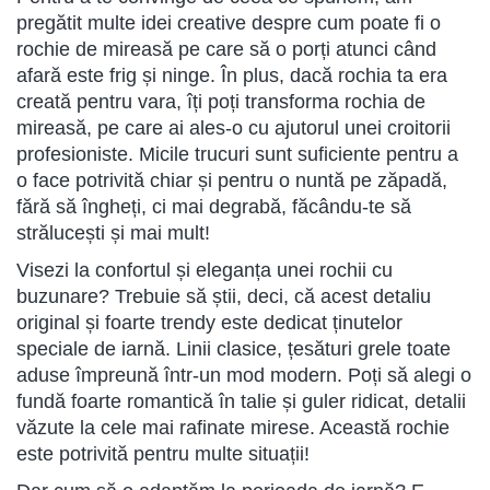
pregătit multe idei creative despre cum poate fi o
rochie de mireasă pe care să o porți atunci când
afară este frig și ninge. În plus, dacă rochia ta era
creată pentru vara, îți poți transforma rochia de
mireasă, pe care ai ales-o cu ajutorul unei croitorii
profesioniste. Micile trucuri sunt suficiente pentru a
o face potrivită chiar și pentru o nuntă pe zăpadă,
fără să îngheți, ci mai degrabă, făcându-te să
strălucești și mai mult!
Visezi la confortul și eleganța unei rochii cu
buzunare? Trebuie să știi, deci, că acest detaliu
original și foarte trendy este dedicat ținutelor
speciale de iarnă. Linii clasice, țesături grele toate
aduse împreună într-un mod modern. Poți să alegi o
fundă foarte romantică în talie și guler ridicat, detalii
văzute la cele mai rafinate mirese. Această rochie
este potrivită pentru multe situații!