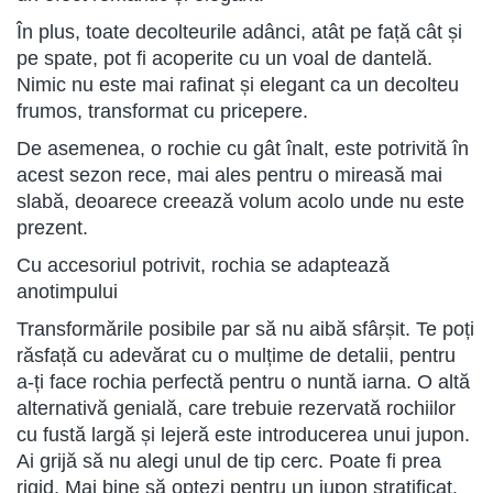
În plus, toate decolteurile adânci, atât pe față cât și
pe spate, pot fi acoperite cu un voal de dantelă.
Nimic nu este mai rafinat și elegant ca un decolteu
frumos, transformat cu pricepere.
De asemenea, o rochie cu gât înalt, este potrivită în
acest sezon rece, mai ales pentru o mireasă mai
slabă, deoarece creează volum acolo unde nu este
prezent.
Cu accesoriul potrivit, rochia se adaptează
anotimpului
Transformările posibile par să nu aibă sfârșit. Te poți
răsfață cu adevărat cu o mulțime de detalii, pentru
a-ți face rochia perfectă pentru o nuntă iarna. O altă
alternativă genială, care trebuie rezervată rochiilor
cu fustă largă și lejeră este introducerea unui jupon.
Ai grijă să nu alegi unul de tip cerc. Poate fi prea
rigid. Mai bine să optezi pentru un jupon stratificat.