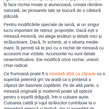
Îți face rochia moale și alunecoasă, croiala rămâne
naturală, iar picioarele tale se bucură de o căldură
plăcută.
Pentru modificările speciale de iarnă, ai un singur
lucru important de reținut: proporțiile. Dacă ești o
mireasă minionă, vei alege țesături și detalii mici și
strălucitoare. Dacă, în schimb, ai o silueta medie-
mare, îți permiți să te joci cu o rochie de mireasă cu
accesorii mai vizibile. Accesoriile nu sunt detalii
nesemnificative. Ele modifică orice rochie, uneori
chiar radical.
Ce frumoasă poate fi o
mireasă albă ca zăpada
cu o
superbă pelerină gri! Va arată ca o prințesă a
zăpezii din basmele copilăriei. Pe de altă parte, o
mireasă originală și modernă poate să opteze
pentru o eșarfă drăguță, într-o culoare aurie.
Culoarea caldă și rujul strălucitor contribuie la o
atmosferă intensă și festivă, dar și incredibil de