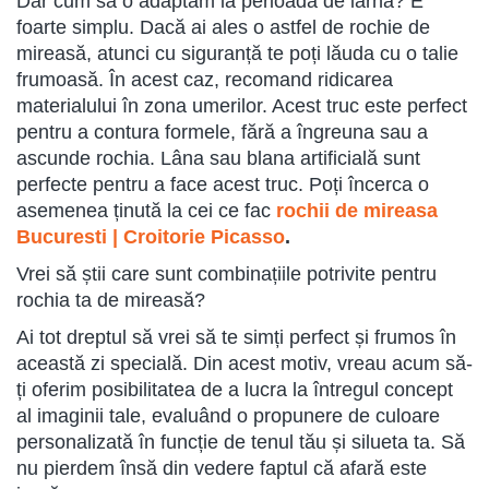
Dar cum să o adaptăm la perioada de iarnă? E
foarte simplu. Dacă ai ales o astfel de rochie de
mireasă, atunci cu siguranță te poți lăuda cu o talie
frumoasă. În acest caz, recomand ridicarea
materialului în zona umerilor. Acest truc este perfect
pentru a contura formele, fără a îngreuna sau a
ascunde rochia. Lâna sau blana artificială sunt
perfecte pentru a face acest truc. Poți încerca o
asemenea ținută la cei ce fac
rochii de mireasa
Bucuresti | Croitorie Picasso
.
Vrei să știi care sunt combinațiile potrivite pentru
rochia ta de mireasă?
Ai tot dreptul să vrei să te simți perfect și frumos în
această zi specială. Din acest motiv, vreau acum să-
ți oferim posibilitatea de a lucra la întregul concept
al imaginii tale, evaluând o propunere de culoare
personalizată în funcție de tenul tău și silueta ta. Să
nu pierdem însă din vedere faptul că afară este