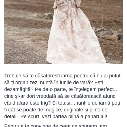
Trebuie să te căsătorești iarna pentru că nu ai putut
să-ți organizezi nuntă în lunile de vară? Ești
dezamăgită? Pe de-o parte, te înțelegem perfect…
cine și-ar dori vreodată să se căsătorească atunci
când afară este frig? Și totuși…nunțile de iarnă poți
fi cât se poate de magice, originale și pline de
detalii. Pe scurt, vezi partea plină a paharului!
Pentru a te convinge de ceea ce spunem, am