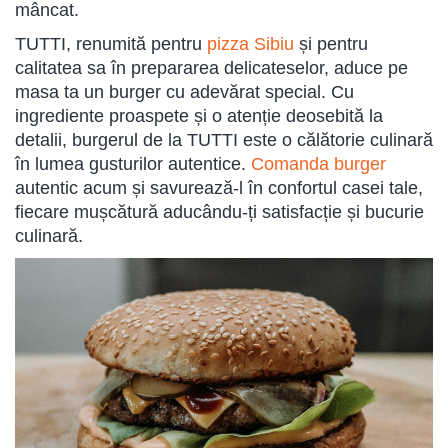
mâncat.
TUTTI, renumită pentru
pizza Sibiu
și pentru
calitatea sa în prepararea delicateselor, aduce pe
masa ta un burger cu adevărat special. Cu
ingrediente proaspete și o atenție deosebită la
detalii, burgerul de la TUTTI este o călătorie culinară
în lumea gusturilor autentice.
Comanda burger
autentic acum și savurează-l în confortul casei tale,
fiecare mușcătură aducându-ți satisfacție și bucurie
culinară.