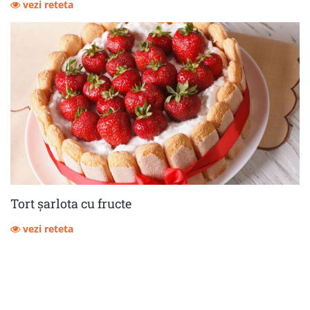
vezi reteta
Tort șarlota cu fructe
vezi reteta