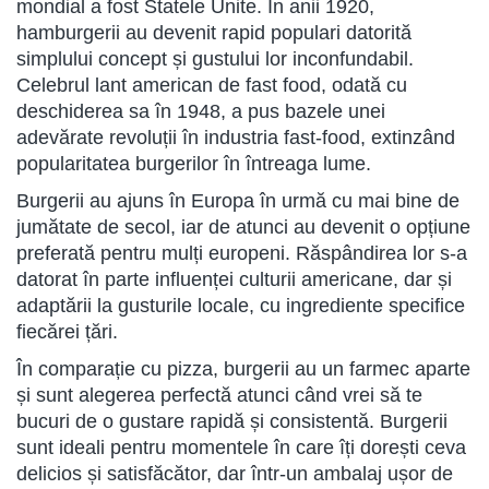
mondial a fost Statele Unite. În anii 1920,
hamburgerii au devenit rapid populari datorită
simplului concept și gustului lor inconfundabil.
Celebrul lant american de fast food, odată cu
deschiderea sa în 1948, a pus bazele unei
adevărate revoluții în industria fast-food, extinzând
popularitatea burgerilor în întreaga lume.
Burgerii au ajuns în Europa în urmă cu mai bine de
jumătate de secol, iar de atunci au devenit o opțiune
preferată pentru mulți europeni. Răspândirea lor s-a
datorat în parte influenței culturii americane, dar și
adaptării la gusturile locale, cu ingrediente specifice
fiecărei țări.
În comparație cu pizza, burgerii au un farmec aparte
și sunt alegerea perfectă atunci când vrei să te
bucuri de o gustare rapidă și consistentă. Burgerii
sunt ideali pentru momentele în care îți dorești ceva
delicios și satisfăcător, dar într-un ambalaj ușor de