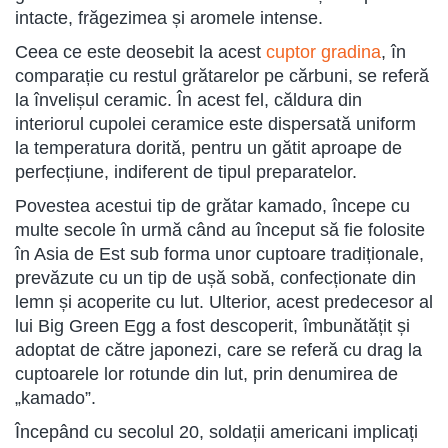
intacte, frăgezimea și aromele intense.
Ceea ce este deosebit la acest
cuptor gradina
, în
comparație cu restul grătarelor pe cărbuni, se referă
la învelișul ceramic. În acest fel, căldura din
interiorul cupolei ceramice este dispersată uniform
la temperatura dorită, pentru un gătit aproape de
perfecțiune, indiferent de tipul preparatelor.
Povestea acestui tip de grătar kamado, începe cu
multe secole în urmă când au început să fie folosite
în Asia de Est sub forma unor cuptoare tradiționale,
prevăzute cu un tip de ușă sobă, confecționate din
lemn și acoperite cu lut. Ulterior, acest predecesor al
lui Big Green Egg a fost descoperit, îmbunătățit și
adoptat de către japonezi, care se referă cu drag la
cuptoarele lor rotunde din lut, prin denumirea de
„kamado”.
Începând cu secolul 20, soldații americani implicați