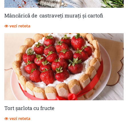
Mâncărică de castraveţi muraţi şi cartofi
vezi reteta
Tort șarlota cu fructe
vezi reteta