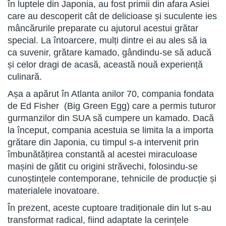
în luptele din Japonia, au fost primii din afara Asiei
care au descoperit cât de delicioase și suculente ies
mâncărurile preparate cu ajutorul acestui grătar
special. La întoarcere, mulți dintre ei au ales să ia
ca suvenir, grătare kamado, gândindu-se să aducă
și celor dragi de acasă, această nouă experiență
culinară.
Așa a apărut în Atlanta anilor 70, compania fondata
de Ed Fisher (Big Green Egg) care a permis tuturor
gurmanzilor din SUA să cumpere un kamado. Dacă
la început, compania acestuia se limita la a importa
grătare din Japonia, cu timpul s-a intervenit prin
îmbunătățirea constantă al acestei miraculoase
mașini de gătit cu origini străvechi, folosindu-se
cunoștințele contemporane, tehnicile de producție și
materialele inovatoare.
În prezent, aceste cuptoare tradiționale din lut s-au
transformat radical, fiind adaptate la cerințele