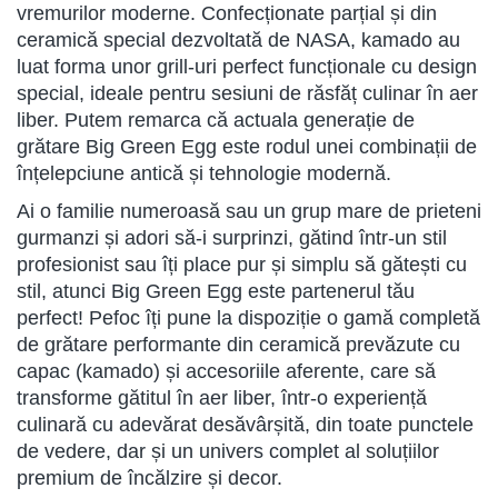
vremurilor moderne. Confecționate parțial și din
ceramică special dezvoltată de NASA, kamado au
luat forma unor grill-uri perfect funcționale cu design
special, ideale pentru sesiuni de răsfăț culinar în aer
liber. Putem remarca că actuala generație de
grătare Big Green Egg este rodul unei combinații de
înțelepciune antică și tehnologie modernă.
Ai o familie numeroasă sau un grup mare de prieteni
gurmanzi și adori să-i surprinzi, gătind într-un stil
profesionist sau îți place pur și simplu să gătești cu
stil, atunci Big Green Egg este partenerul tău
perfect! Pefoc îți pune la dispoziție o gamă completă
de grătare performante din ceramică prevăzute cu
capac (kamado) și accesoriile aferente, care să
transforme gătitul în aer liber, într-o experiență
culinară cu adevărat desăvârșită, din toate punctele
de vedere, dar și un univers complet al soluțiilor
premium de încălzire și decor.