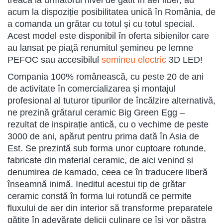
treacă la următorul nivel de gătit în aer liber, au
acum la dispoziție posibilitatea unică în România, de
a comanda un grătar cu totul și cu totul special.
Acest model este disponibil în oferta sibienilor care
au lansat pe piață renumitul șemineu pe lemne
PEFOC sau accesibilul
semineu electric
3D LED!
Compania 100% românească, cu peste 20 de ani
de activitate în comercializarea și montajul
profesional al tuturor tipurilor de încălzire alternativă,
ne prezină grătarul ceramic Big Green Egg –
rezultat de inspirație antică, cu o vechime de peste
3000 de ani, apărut pentru prima dată în Asia de
Est. Se prezintă sub forma unor cuptoare rotunde,
fabricate din material ceramic, de aici venind și
denumirea de kamado, ceea ce în traducere liberă
înseamnă inimă. Ineditul acestui tip de grătar
ceramic constă în forma lui rotundă ce permite
fluxului de aer din interior să transforme preparatele
gătite în adevărate delicii culinare ce își vor păstra