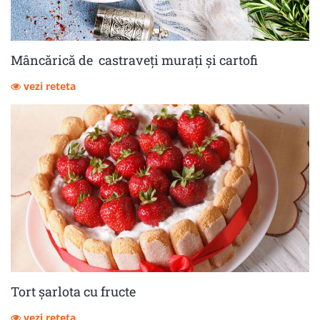
Mâncărică de castraveţi muraţi şi cartofi
vezi reteta
Tort șarlota cu fructe
vezi reteta