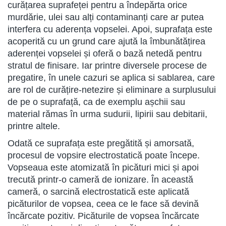
curățarea suprafeței pentru a îndepărta orice
murdărie, ulei sau alți contaminanți care ar putea
interfera cu aderența vopselei. Apoi, suprafața este
acoperită cu un grund care ajută la îmbunătățirea
aderenței vopselei și oferă o bază netedă pentru
stratul de finisare. Iar printre diversele procese de
pregatire, în unele cazuri se aplica si sablarea, care
are rol de curățire-netezire și eliminare a surplusului
de pe o suprafață, ca de exemplu așchii sau
material rămas în urma sudurii, lipirii sau debitarii,
printre altele.
Odată ce suprafața este pregătită și amorsată,
procesul de vopsire electrostatică poate începe.
Vopseaua este atomizată în picături mici și apoi
trecută printr-o cameră de ionizare. În această
cameră, o sarcină electrostatică este aplicată
picăturilor de vopsea, ceea ce le face să devină
încărcate pozitiv. Picăturile de vopsea încărcate