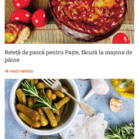
Reteță de pască pentru Paște, făcută la mașina de
pâine
vezi reteta