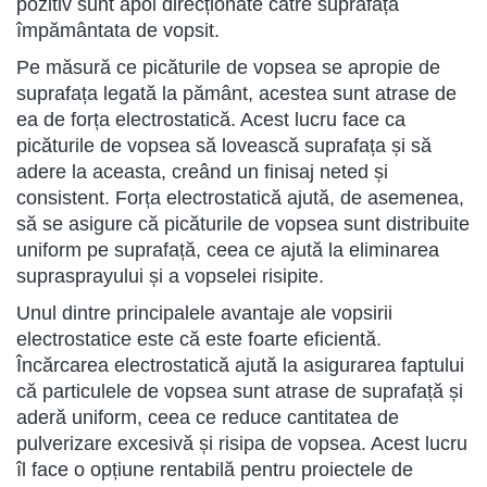
pozitiv sunt apoi direcționate către suprafața
împământata de vopsit.
Pe măsură ce picăturile de vopsea se apropie de
suprafața legată la pământ, acestea sunt atrase de
ea de forța electrostatică. Acest lucru face ca
picăturile de vopsea să lovească suprafața și să
adere la aceasta, creând un finisaj neted și
consistent. Forța electrostatică ajută, de asemenea,
să se asigure că picăturile de vopsea sunt distribuite
uniform pe suprafață, ceea ce ajută la eliminarea
suprasprayului și a vopselei risipite.
Unul dintre principalele avantaje ale vopsirii
electrostatice este că este foarte eficientă.
Încărcarea electrostatică ajută la asigurarea faptului
că particulele de vopsea sunt atrase de suprafață și
aderă uniform, ceea ce reduce cantitatea de
pulverizare excesivă și risipa de vopsea. Acest lucru
îl face o opțiune rentabilă pentru proiectele de