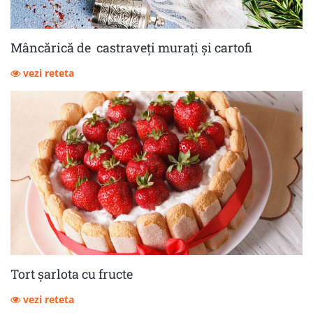
Mâncărică de castraveţi muraţi şi cartofi
vezi reteta
Tort șarlota cu fructe
vezi reteta