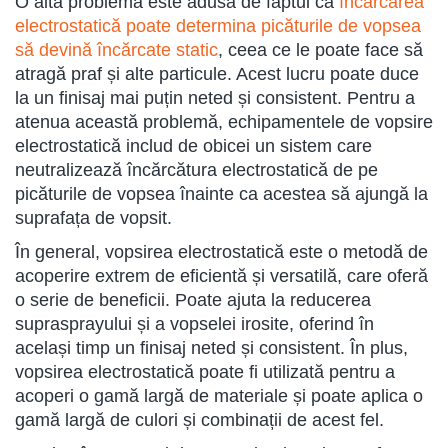
O altă problemă este adusă de faptul că
încărcarea
electrostatică poate determina picăturile de vopsea
să devină încărcate static
, ceea ce le poate face să
atragă praf și alte particule. Acest lucru poate duce
la un finisaj mai puțin neted și consistent. Pentru a
atenua această problemă, echipamentele de vopsire
electrostatică includ de obicei un sistem care
neutralizează încărcătura electrostatică de pe
picăturile de vopsea înainte ca acestea să ajungă la
suprafața de vopsit.
În general, vopsirea electrostatică este o metodă de
acoperire extrem de eficientă și versatilă, care oferă
o serie de beneficii. Poate ajuta la reducerea
suprasprayului și a vopselei irosite, oferind în
același timp un finisaj neted și consistent. În plus,
vopsirea electrostatică poate fi utilizată pentru a
acoperi o gamă largă de materiale și poate aplica o
gamă largă de culori și combinații de acest fel.