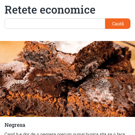
Retete economice
Caută
Negresa
Cand ti-e dor de o negresa precum numai bunica stia sa o faca,