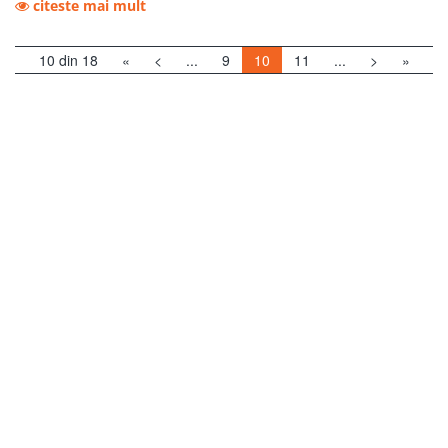
citeste mai mult
10 din 18
«
<
...
9
10
11
...
>
»