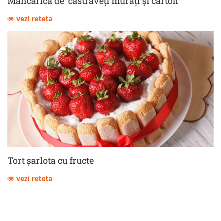
Mâncărică de castraveţi muraţi şi cartofi
vezi reteta
Tort șarlota cu fructe
vezi reteta