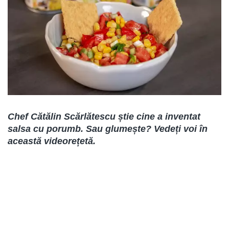
Chef C
ătălin
Scărlătescu știe cine a inventat
salsa cu porumb. Sau glumește? Vedeți voi în
această videorețetă.