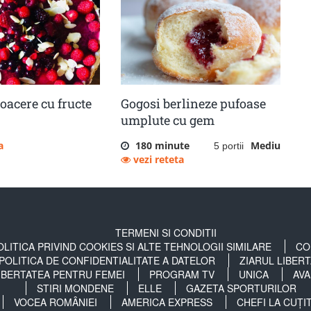
coacere cu fructe
Gogosi berlineze pufoase
umplute cu gem
a
180 minute
Mediu
5 portii
vezi reteta
TERMENI SI CONDITII
OLITICA PRIVIND COOKIES SI ALTE TEHNOLOGII SIMILARE
CO
POLITICA DE CONFIDENTIALITATE A DATELOR
ZIARUL LIBER
IBERTATEA PENTRU FEMEI
PROGRAM TV
UNICA
AVA
STIRI MONDENE
ELLE
GAZETA SPORTURILOR
VOCEA ROMÂNIEI
AMERICA EXPRESS
CHEFI LA CUȚI