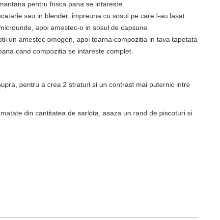
smantana pentru frisca pana se intareste.
catarie sau in blender, impreuna cu sosul pe care l-au lasat.
a microunde, apoi amestec-o in sosul de capsune.
tii un amestec omogen, apoi toarna compozitia in tava tapetata
, pana cand compozitia se intareste complet.
upra, pentru a crea 2 straturi si un contrast mai puternic intre
umatate din cantitatea de sarlota, asaza un rand de piscoturi si