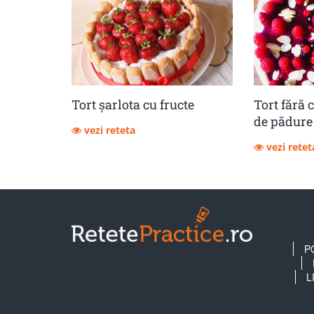
Tort șarlota cu fructe
Tort fără 
de pădure
vezi reteta
vezi retet
P
L