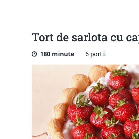
Sanatoase
Dietetice
Cu putine calorii
Crude/raw
Fara gluten
Tort de sarlota cu c
180 minute
6 portii