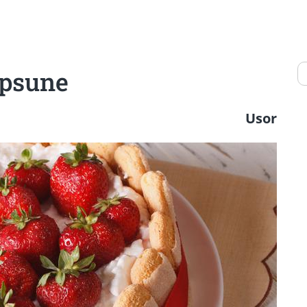
apsune
Usor