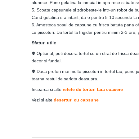
alunece. Pune gelatina la inmuiat in apa rece si bate 
5. Scoate capsunele si zdrobeste-le intr-un robot de bu
Cand gelatina s-a intarit, da-o pentru 5-10 secunde l
6. Amesteca sosul de capsune cu frisca batuta pana ob
cu piscoturi. Da tortul la frigider pentru minim 2-3 ore
Sfaturi utile
✽ Optional, poti decora tortul cu un strat de frisca deas
decor si fundal.
✽ Daca preferi mai multe piscoturi in tortul tau, pune j
toarna restul de sarlota deasupra.
Incearca si alte
retete de torturi fara coacere
Vezi si alte
deserturi cu capsune