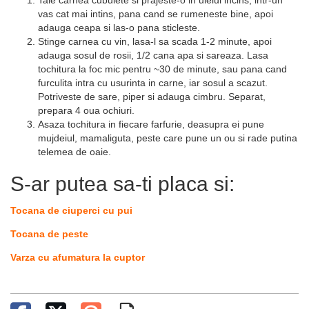
Taie carnea cubulete si prajeste-o in uleiul incins, intr-un
vas cat mai intins, pana cand se rumeneste bine, apoi
adauga ceapa si las-o pana sticleste.
Stinge carnea cu vin, lasa-l sa scada 1-2 minute, apoi
adauga sosul de rosii, 1/2 cana apa si sareaza. Lasa
tochitura la foc mic pentru ~30 de minute, sau pana cand
furculita intra cu usurinta in carne, iar sosul a scazut.
Potriveste de sare, piper si adauga cimbru. Separat,
prepara 4 oua ochiuri.
Asaza tochitura in fiecare farfurie, deasupra ei pune
mujdeiul, mamaliguta, peste care pune un ou si rade putina
telemea de oaie.
S-ar putea sa-ti placa si:
Tocana de ciuperci cu pui
Tocana de peste
Varza cu afumatura la cuptor