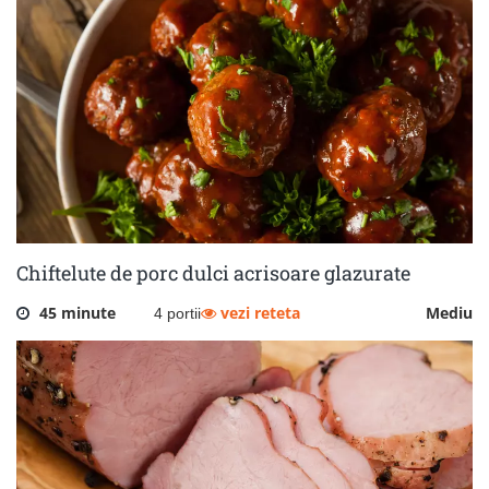
Chiftelute de porc dulci acrisoare glazurate
45 minute
vezi reteta
Mediu
4 portii