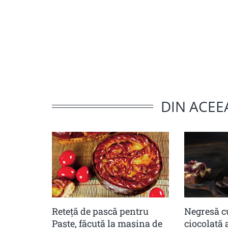
DIN ACEE
Reteță de pască pentru
Negresă c
Paște, făcută la mașina de
ciocolată 