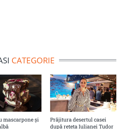
ASI
CATEGORIE
u mascarpone și
Prăjitura desertul casei
albă
după rețeta Iulianei Tudor