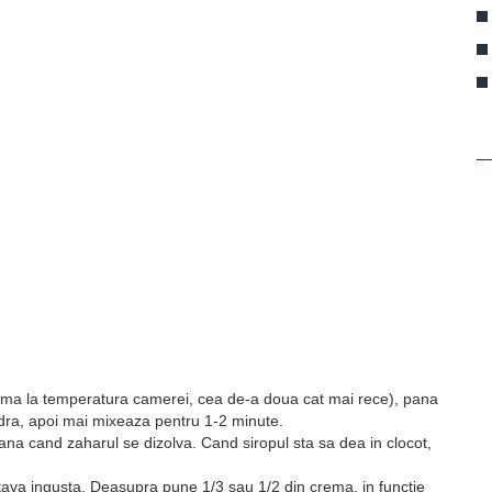
ma la temperatura camerei, cea de-a doua cat mai rece), pana
udra, apoi mai mixeaza pentru 1-2 minute.
na cand zaharul se dizolva. Cand siropul sta sa dea in clocot,
 tava ingusta. Deasupra pune 1/3 sau 1/2 din crema, in functie