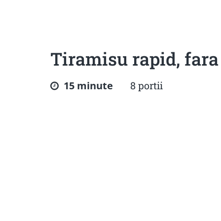
Sanatoase
Dietetice
Cu putine calorii
Crude/raw
Fara gluten
Tiramisu rapid, fara
15 minute
8 portii