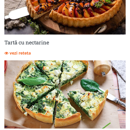
Tartă cu nectarine
vezi reteta