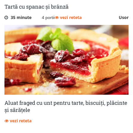
Tartă cu spanac și brânză
35 minute
vezi reteta
Usor
4 portii
Aluat fraged cu unt pentru tarte, biscuiți, plăcinte
și sărățele
vezi reteta