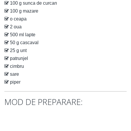
100 g sunca de curcan
100 g mazare
o ceapa
2 oua
500 ml lapte
50 g cascaval
25 g unt
patrunjel
cimbru
sare
piper
MOD DE PREPARARE: