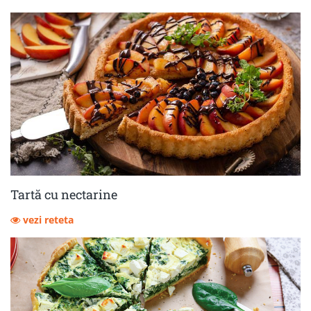
Tartă cu nectarine
vezi reteta