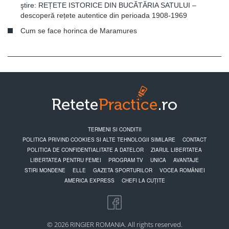
ştire: REȚETE ISTORICE DIN BUCĂTĂRIA SATULUI –
descoperă rețete autentice din perioada 1908-1969
Cum se face horinca de Maramures
TERMENI SI CONDITII
POLITICA PRIVIND COOKIES SI ALTE TEHNOLOGII SIMILARE
CONTACT
POLITICA DE CONFIDENTIALITATE A DATELOR
ZIARUL LIBERTATEA
LIBERTATEA PENTRU FEMEI
PROGRAM TV
UNICA
AVANTAJE
STIRI MONDENE
ELLE
GAZETA SPORTURILOR
VOCEA ROMÂNIEI
AMERICA EXPRESS
CHEFI LA CUȚITE
© 2026 RINGIER ROMANIA. All rights reserved.