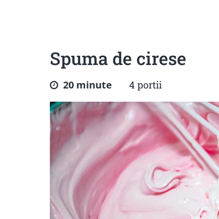
Sanatoase
Dietetice
Cu putine calorii
Crude/raw
Fara gluten
Spuma de cirese
20 minute
4 portii