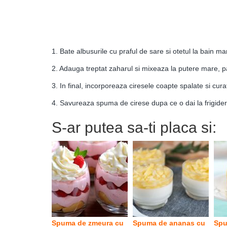
1. Bate albusurile cu praful de sare si otetul la bain m
2. Adauga treptat zaharul si mixeaza la putere mare, pan
3. In final, incorporeaza ciresele coapte spalate si cura
4. Savureaza spuma de cirese dupa ce o dai la frigider
S-ar putea sa-ti placa si:
Spuma de zmeura cu
Spuma de ananas cu
Spu