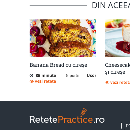
DIN ACEE
Banana Bread cu cireșe
Cheeseca
și cireșe
85 minute
Usor
8 portii
vezi reteta
vezi retet
P