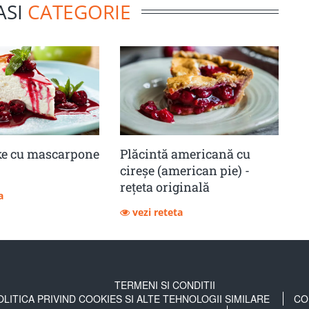
ASI
CATEGORIE
ke cu mascarpone
Plăcintă americană cu
cireșe (american pie) -
rețeta originală
a
vezi reteta
TERMENI SI CONDITII
OLITICA PRIVIND COOKIES SI ALTE TEHNOLOGII SIMILARE
CO