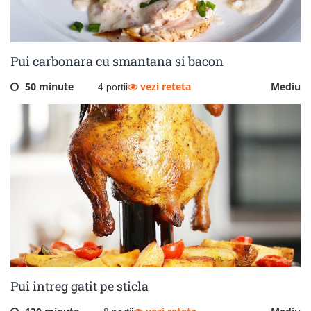
Pui carbonara cu smantana si bacon
50 minute
vezi reteta
Mediu
4 portii
Pui intreg gatit pe sticla