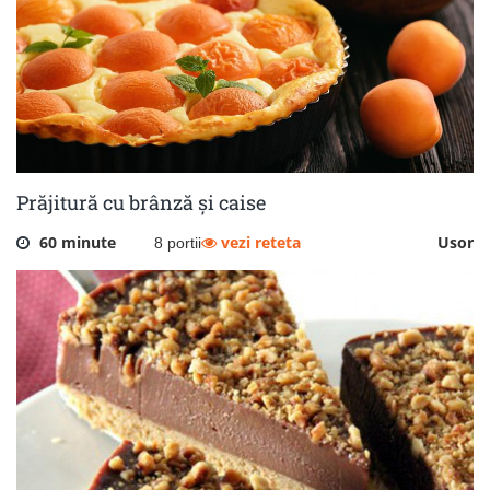
Prăjitură cu brânză și caise
60 minute
vezi reteta
Usor
8 portii