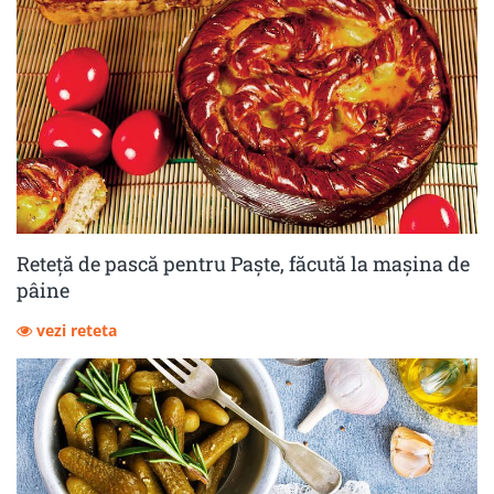
Reteță de pască pentru Paște, făcută la mașina de
pâine
vezi reteta