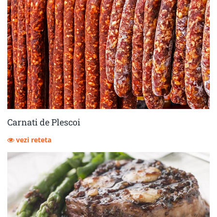
Carnati de Plescoi
vezi reteta