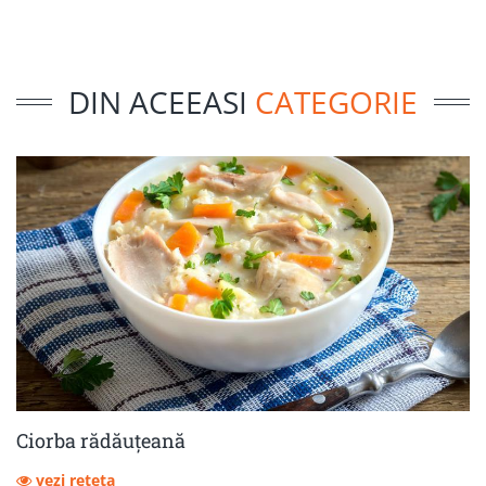
DIN ACEEASI
CATEGORIE
Ciorba rădăuțeană
vezi reteta