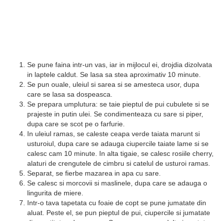
Se pune faina intr-un vas, iar in mijlocul ei, drojdia dizolvata
in laptele caldut. Se lasa sa stea aproximativ 10 minute.
Se pun ouale, uleiul si sarea si se amesteca usor, dupa
care se lasa sa dospeasca.
Se prepara umplutura: se taie pieptul de pui cubulete si se
prajeste in putin ulei. Se condimenteaza cu sare si piper,
dupa care se scot pe o farfurie.
In uleiul ramas, se caleste ceapa verde taiata marunt si
usturoiul, dupa care se adauga ciupercile taiate lame si se
calesc cam 10 minute. In alta tigaie, se calesc rosiile cherry,
alaturi de crengutele de cimbru si catelul de usturoi ramas.
Separat, se fierbe mazarea in apa cu sare.
Se calesc si morcovii si maslinele, dupa care se adauga o
lingurita de miere.
Intr-o tava tapetata cu foaie de copt se pune jumatate din
aluat. Peste el, se pun pieptul de pui, ciupercile si jumatate