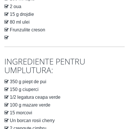
2 oua
15 g drojdie
80 ml ulei
Frunzulite creson
INGREDIENTE PENTRU
UMPLUTURA:
350 g piept de pui
150 g ciuperci
1/2 legatura ceapa verde
100 g mazare verde
15 morcovi
Un borcan rosii cherry
2 crengute cimbru