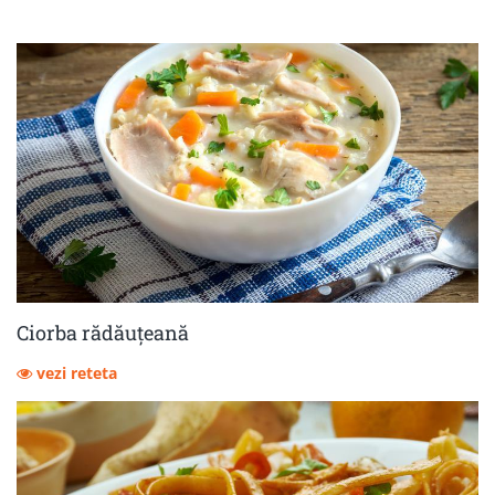
Ciorba rădăuțeană
vezi reteta