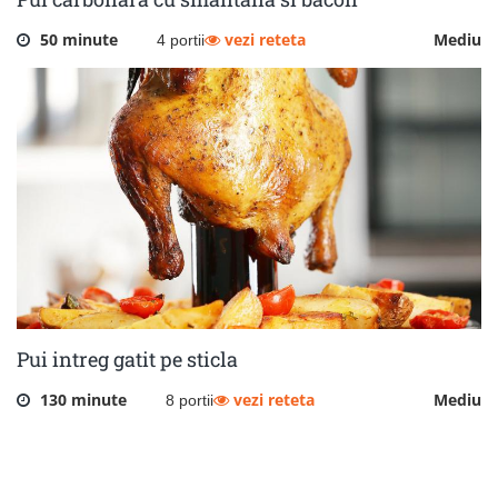
50 minute
vezi reteta
Mediu
4 portii
Pui intreg gatit pe sticla
130 minute
vezi reteta
Mediu
8 portii