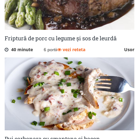
Friptură de porc cu legume și sos de leurdă
40 minute
vezi reteta
Usor
6 portii
Pui carbonara cu smantana si bacon