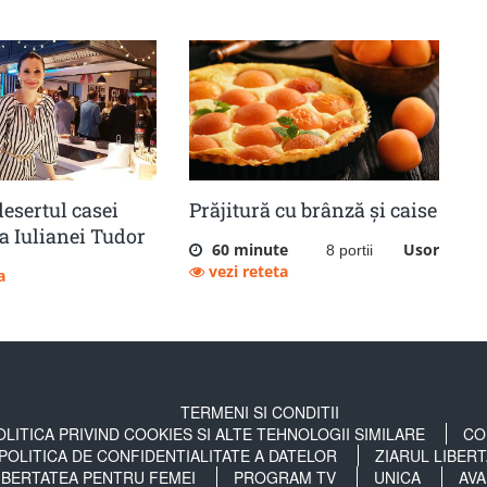
desertul casei
Prăjitură cu brânză și caise
a Iulianei Tudor
60 minute
Usor
8 portii
vezi reteta
a
TERMENI SI CONDITII
OLITICA PRIVIND COOKIES SI ALTE TEHNOLOGII SIMILARE
CO
POLITICA DE CONFIDENTIALITATE A DATELOR
ZIARUL LIBER
IBERTATEA PENTRU FEMEI
PROGRAM TV
UNICA
AVA