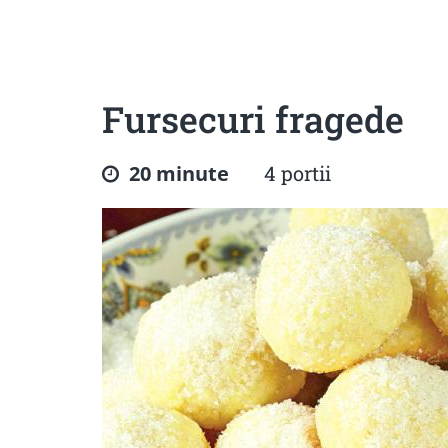
Sanatoase
Dietetice
Cu putine calorii
Crude/raw
Fara gluten
Fursecuri fragede
20 minute
4 portii