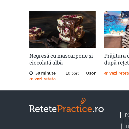
Negresă cu mascarpone și
Prăjitura 
ciocolată albă
după rețet
50 minute
Usor
vezi retet
10 portii
vezi reteta
P
L