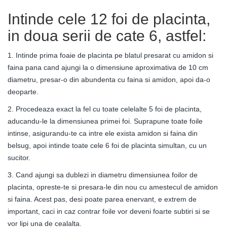
Intinde cele 12 foi de placinta,
in doua serii de cate 6, astfel:
1. Intinde prima foaie de placinta pe blatul presarat cu amidon si
faina pana cand ajungi la o dimensiune aproximativa de 10 cm
diametru, presar-o din abundenta cu faina si amidon, apoi da-o
deoparte.
2. Procedeaza exact la fel cu toate celelalte 5 foi de placinta,
aducandu-le la dimensiunea primei foi. Suprapune toate foile
intinse, asigurandu-te ca intre ele exista amidon si faina din
belsug, apoi intinde toate cele 6 foi de placinta simultan, cu un
sucitor.
3. Cand ajungi sa dublezi in diametru dimensiunea foilor de
placinta, opreste-te si presara-le din nou cu amestecul de amidon
si faina. Acest pas, desi poate parea enervant, e extrem de
important, caci in caz contrar foile vor deveni foarte subtiri si se
vor lipi una de cealalta.