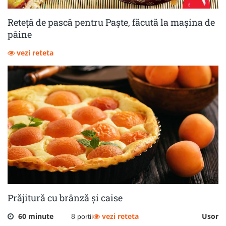
Reteță de pască pentru Paște, făcută la mașina de
pâine
vezi reteta
Prăjitură cu brânză și caise
60 minute
vezi reteta
Usor
8 portii