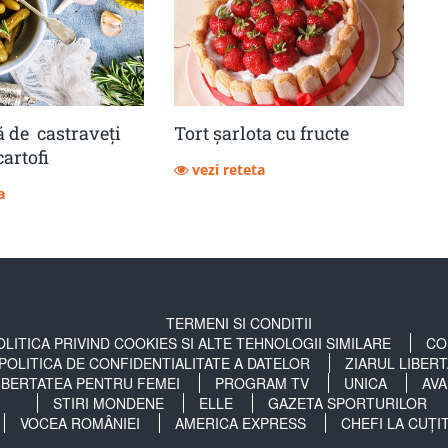
 de castraveţi
Tort șarlota cu fructe
cartofi
vezi reteta
a
TERMENI SI CONDITII
OLITICA PRIVIND COOKIES SI ALTE TEHNOLOGII SIMILARE
CO
POLITICA DE CONFIDENTIALITATE A DATELOR
ZIARUL LIBER
IBERTATEA PENTRU FEMEI
PROGRAM TV
UNICA
AVA
STIRI MONDENE
ELLE
GAZETA SPORTURILOR
VOCEA ROMÂNIEI
AMERICA EXPRESS
CHEFI LA CUȚI