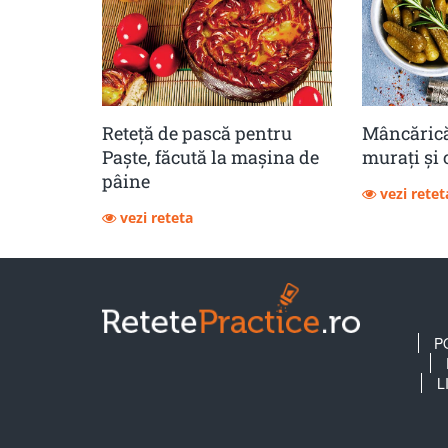
Reteță de pască pentru
Mâncărică
Paște, făcută la mașina de
muraţi şi 
pâine
vezi retet
vezi reteta
P
L