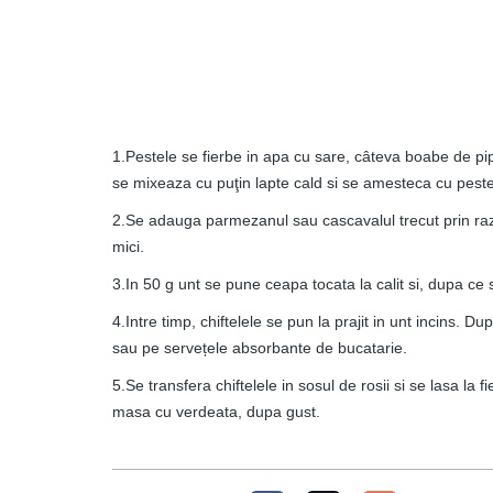
1.Pestele se fierbe in apa cu sare, câteva boabe de pipe
se mixeaza cu puţin lapte cald si se amesteca cu peste
2.Se adauga parmezanul sau cascavalul trecut prin raz
mici.
3.In 50 g unt se pune ceapa tocata la calit si, dupa ce 
4.Intre timp, chiftelele se pun la prajit in unt incins. D
sau pe servețele absorbante de bucatarie.
5.Se transfera chiftelele in sosul de rosii si se lasa la 
masa cu verdeata, dupa gust.