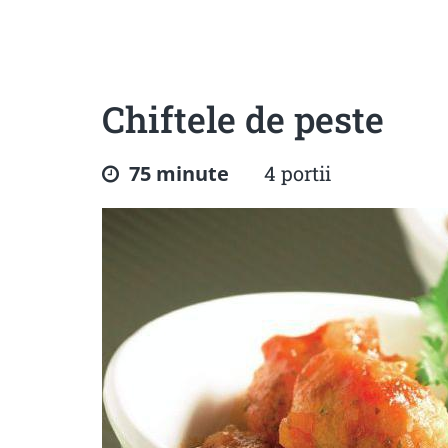
Sanatoase
Dietetice
Cu putine calorii
Crude/raw
Fara gluten
Chiftele de peste
75 minute
4 portii