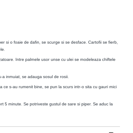
r si o foaie de dafin, se scurge si se desface. Cartofii se fierb,
le.
atoare. Intre palmele usor unse cu ulei se modeleaza chiftele
s-a inmuiat, se adauga sosul de rosii.
upa ce s-au rumenit bine, se pun la scurs intr-o sita cu gauri mici
fiert 5 minute. Se potriveste gustul de sare si piper. Se aduc la