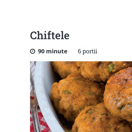
Sanatoase
Dietetice
Cu putine calorii
Crude/raw
Fara gluten
Chiftele
90 minute
6 portii