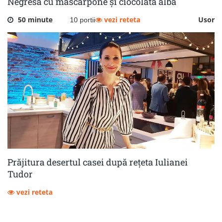
Negresă cu mascarpone și ciocolată albă
50 minute
vezi reteta
Usor
10 portii
Prăjitura desertul casei după rețeta Iulianei
Tudor
vezi reteta