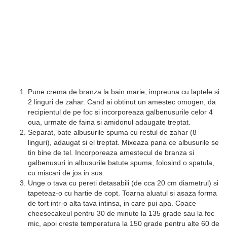
Pune crema de branza la bain marie, impreuna cu laptele si
2 linguri de zahar. Cand ai obtinut un amestec omogen, da
recipientul de pe foc si incorporeaza galbenusurile celor 4
oua, urmate de faina si amidonul adaugate treptat.
Separat, bate albusurile spuma cu restul de zahar (8
linguri), adaugat si el treptat. Mixeaza pana ce albusurile se
tin bine de tel. Incorporeaza amestecul de branza si
galbenusuri in albusurile batute spuma, folosind o spatula,
cu miscari de jos in sus.
Unge o tava cu pereti detasabili (de cca 20 cm diametrul) si
tapeteaz-o cu hartie de copt. Toarna aluatul si asaza forma
de tort intr-o alta tava intinsa, in care pui apa. Coace
cheesecakeul pentru 30 de minute la 135 grade sau la foc
mic, apoi creste temperatura la 150 grade pentru alte 60 de