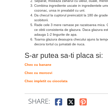
Separat, mixeaza zaharul cu uleiul, ouale, merel
Combina ingrediente uscate in ingredientele ume
cozonac, unsa in prealabil cu unt.
Da checul la cuptorul preincalzit la 180 de grad
scobitorii.
Rade cele 3 mere ramase pe razatoarea mica. C
ce obtii consistenta de glazura. Daca glazura 
adauga 1-2 lingurite de apa.
Toarna glazura deasupra checului ajuns la tempera
decora tortul cu jumatati de nuca.
S-ar putea sa-ti placa si:
Chec cu banane
Chec cu morcovi
Chec impletit cu ciocolata
SHARE: