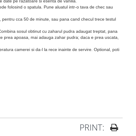
e date pe razatoare si esenta de vanilia.
de folosind o spatula. Pune aluatul intr-o tava de chec sau
e, pentru cca 50 de minute, sau pana cand checul trece testul
ombina sosul obtinut cu zaharul pudra adaugat treptat, pana
este prea apoasa, mai adauga zahar pudra; daca e prea uscata,
tura camerei si da-l la rece inainte de servire. Optional, poti
PRINT: