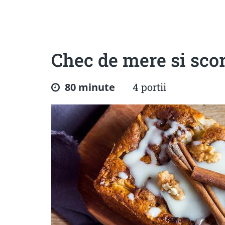
Sanatoase
Dietetice
Cu putine calorii
Crude/raw
Fara gluten
Chec de mere si scor
80 minute
4 portii