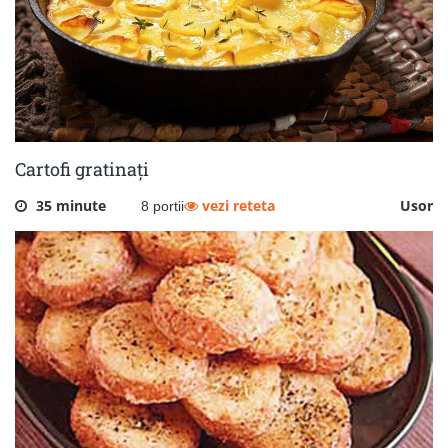
Cartofi gratinați
35 minute
vezi reteta
Usor
8 portii