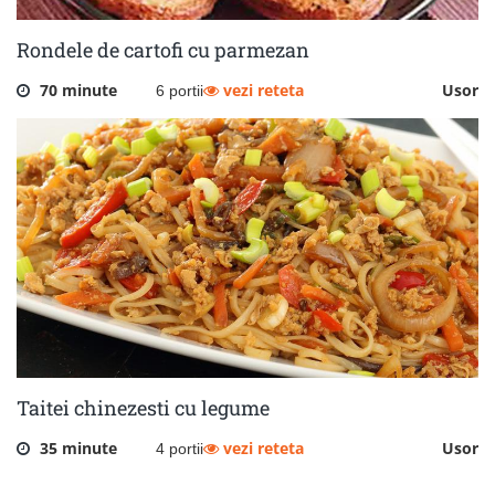
Rondele de cartofi cu parmezan
70 minute
vezi reteta
Usor
6 portii
Taitei chinezesti cu legume
35 minute
vezi reteta
Usor
4 portii