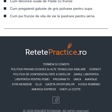
Cum decorezi ouale de Paste cu frunze
Cum pregatesti galuste de gris pufoase pentru supa
Cum pui frunze de vita de vie la pastrare pentru iarna
TERMENI SI CONDITII
POLITICA PRIVIND COOKIES SI ALTE TEHNOLOGII SIMILARE
CONTACT
POLITICA DE CONFIDENTIALITATE A DATELOR
ZIARUL LIBERTATEA
LIBERTATEA PENTRU FEMEI
PROGRAM TV
UNICA
AVANTAJE
STIRI MONDENE
ELLE
GAZETA SPORTURILOR
VOCEA ROMÂNIEI
AMERICA EXPRESS
CHEFI LA CUȚITE
© 2026 RINGIER ROMANIA. All rights reserved.