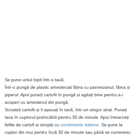
Se pune untul topit într-o tavă.
Într-o pungă de plastic amestecați făina cu parmezanul, făina și
piperul. Apoi puneți cartofii în pungă și agitați bine pentru a-i
acoperi cu amestecul din pungă.
Scoateți cartofii și îi așezați în tavă, într-un singur strat. Puneți
tava în cuptorul preîncălzit pentru 30 de minute. Apoi întoarceți
feliile de cartofi și stropiți cu
condimente italiene
. Se pune la
cuptor din nou pentru încă 30 de minute sau până se rumenesc.