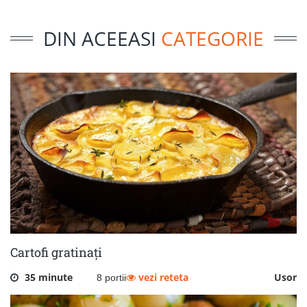
DIN ACEEASI
CATEGORIE
Cartofi gratinați
35 minute
vezi reteta
Usor
8 portii