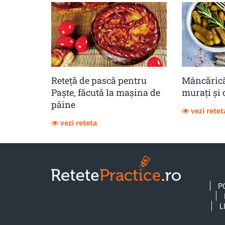
Reteță de pască pentru
Mâncărică
Paște, făcută la mașina de
muraţi şi 
pâine
vezi retet
vezi reteta
P
L