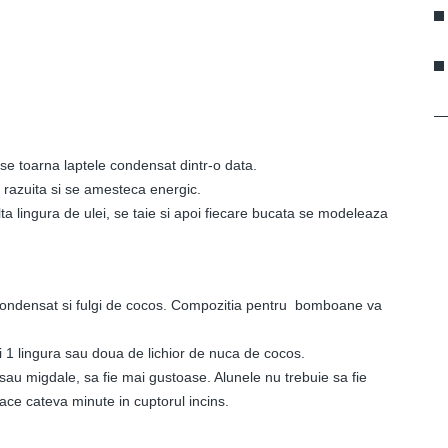
 se toarna laptele condensat dintr-o data.
 razuita si se amesteca energic.
 lingura de ulei, se taie si apoi fiecare bucata se modeleaza
condensat si fulgi de cocos. Compozitia pentru bomboane va
 1 lingura sau doua de lichior de nuca de cocos.
au migdale, sa fie mai gustoase. Alunele nu trebuie sa fie
oace cateva minute in cuptorul incins.