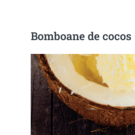
Sanatoase
Dietetice
Cu putine calorii
Crude/raw
Fara gluten
Bomboane de cocos