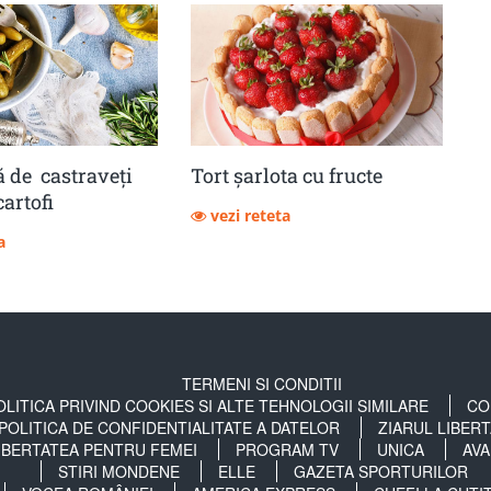
 de castraveţi
Tort șarlota cu fructe
cartofi
vezi reteta
a
TERMENI SI CONDITII
OLITICA PRIVIND COOKIES SI ALTE TEHNOLOGII SIMILARE
CO
POLITICA DE CONFIDENTIALITATE A DATELOR
ZIARUL LIBER
IBERTATEA PENTRU FEMEI
PROGRAM TV
UNICA
AVA
STIRI MONDENE
ELLE
GAZETA SPORTURILOR