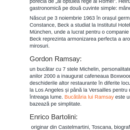
porecla de „al optulea rege al Romei”. Hein
gastronomică pe două cuvinte simple: mânc
Născut pe 3 noiembrie 1963 în orașul germa
Constance, Beck a studiat la Institutul Hotel
München, unde a lucrat pentru o companie de
Beck reprezinta armonizarea perfecta a arome
mirosuri.
Gordon Ramsay:
un bucătar cu 7 stele Michelin, personalitate
anilor 2000 a inaugurat cafeneaua Boxwood
deschiderile altor restaurante în diferite lo
la Los Angeles și până la Versailles pentru
întreaga lume.
Bucătăria lui Ramsay
este u
bazează pe simplitate.
Enrico Bartolini:
originar din Castelmartini, Toscana, biografi