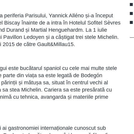
periferia Parisului, Yannick Alléno și-a început
 Biscay înainte de a intra în Hotelul Sofitel Sèvres
and Durand și Martial Henguehardm. La 1 iulie
i Pavillon Ledoyen și a câștigat trei stele Michelin.
ui 2015 de către Gault&Millau15.
ui este bucătarul spaniol cu cele mai multe stele
e parte din viața sa este legată de Bodegón
rinții și mătușa sa, situat în centrul vechi al
 sa stea Michelin. Cariera sa este presărată cu
inonimă cu tehnica, avangarda și materiile prime
i ai gastronomiei internaționale cunoscut sub