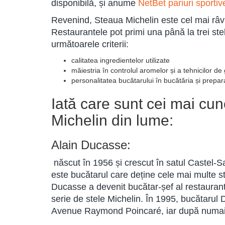
disponibilă, și anume
NetBet pariuri sportiv
Revenind, Steaua Michelin este cel mai râvn
Restaurantele pot primi una până la trei stel
următoarele criterii:
calitatea ingredientelor utilizate
măiestria în controlul aromelor și a tehnicilor de 
personalitatea bucătarului în bucătăria și prepar
Iată care sunt cei mai cun
Michelin din lume:
Alain Ducasse:
născut în 1956 și crescut în satul Castel-
este bucătarul care deține cele mai multe st
Ducasse a devenit bucătar-șef al restaurant
serie de stele Michelin. În 1995, bucătarul 
Avenue Raymond Poincaré, iar după numai 8 