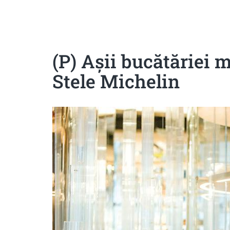
Sanatoase
Dietetice
Cu putine calorii
Crude/raw
Fara gluten
(P) Așii bucătăriei 
Stele Michelin