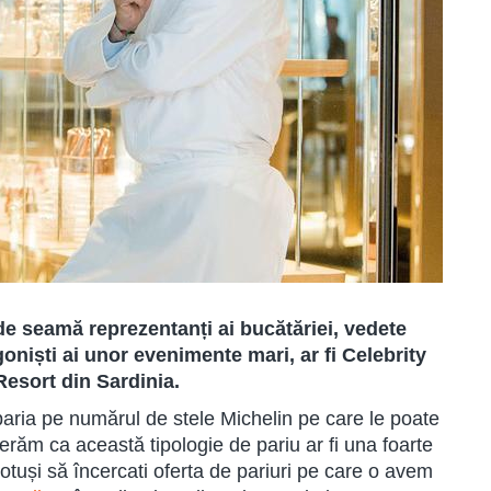
de seamă reprezentanți ai bucătăriei, vedete
goniști ai unor evenimente mari, ar fi Celebrity
Resort din Sardinia.
paria pe numărul de stele Michelin pe care le poate
erăm ca această tipologie de pariu ar fi una foarte
totuși să încercati oferta de pariuri pe care o avem