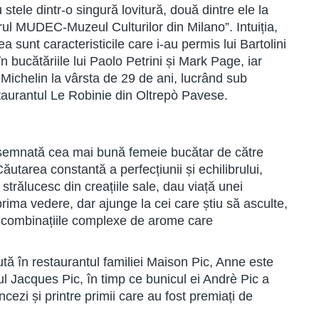
 stele dintr-o singură lovitură, două dintre ele la
orul MUDEC-Muzeul Culturilor din Milano”. Intuiția,
ea sunt caracteristicile care i-au permis lui Bartolini
în bucătăriile lui Paolo Petrini și Mark Page, iar
a Michelin la vârsta de 29 de ani, lucrând sub
taurantul Le Robinie din Oltrepò Pavese.
semnată cea mai bună femeie bucătar de către
tarea constantă a perfecțiunii și echilibrului,
strălucesc din creațiile sale, dau viață unei
prima vedere, dar ajunge la cei care știu să asculte,
e combinațiile complexe de arome care
.
tă în restaurantul familiei Maison Pic, Anne este
arul Jacques Pic, în timp ce bunicul ei Andrè Pic a
ncezi și printre primii care au fost premiați de