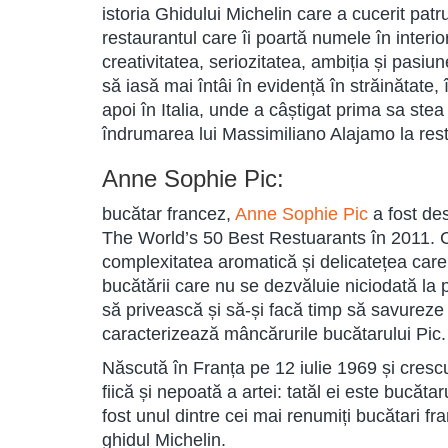
istoria Ghidului Michelin care a cucerit patru
restaurantul care îi poartă numele în interi
creativitatea, seriozitatea, ambiția și pasiun
să iasă mai întâi în evidență în străinătate, 
apoi în Italia, unde a câștigat prima sa ste
îndrumarea lui Massimiliano Alajamo la res
Anne Sophie Pic:
bucătar francez,
Anne Sophie Pic
a fost de
The World’s 50 Best Restuarants în 2011. Cău
complexitatea aromatică și delicatețea care 
bucătării care nu se dezvăluie niciodată la 
să privească și să-și facă timp să savurez
caracterizează mâncărurile bucătarului Pic
Născută în Franța pe 12 iulie 1969 și crescu
fiică și nepoată a artei: tatăl ei este bucăt
fost unul dintre cei mai renumiți bucătari fra
ghidul Michelin.