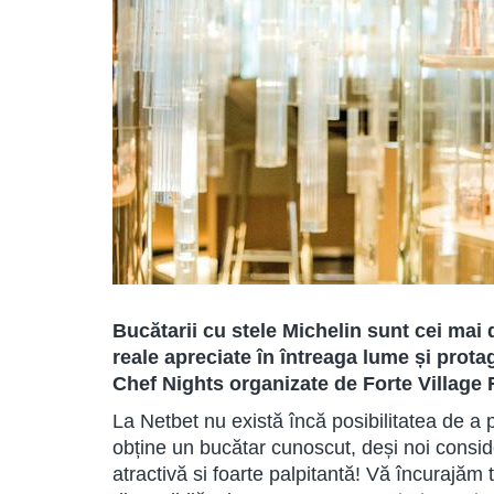
Bucătarii cu stele Michelin sunt cei mai 
reale apreciate în întreaga lume și prota
Chef Nights organizate de Forte Village 
La Netbet nu există încă posibilitatea de a 
obține un bucătar cunoscut, deși noi consid
atractivă si foarte palpitantă! Vă încurajăm 