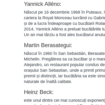
Yannick Alléno:
Născut pe 16 decembrie 1968 în Puteaux, la 
cariera la Royal Monceau lucrând cu Gabriel
și de a lucra îndeaproape cu bucătarii Rol
2014, Yannick Alléno a preluat bucătăriile lu
Un an mai târziu a fost ales bucătarul anul
Martin Berasategui:
Născut în 1960 în San Sebastián, Berasateg
Michelin. Pregătirea sa ca bucătar și o mar
Alejandro, un restaurant popular condus de pă
orașului San Sebastian, unde a primit prima
premii și distincții, iar bucătăria sa este s
naturale de înaltă calitate.
Heinz Beck:
este unul dintre cei mai cunoscuți exponenț