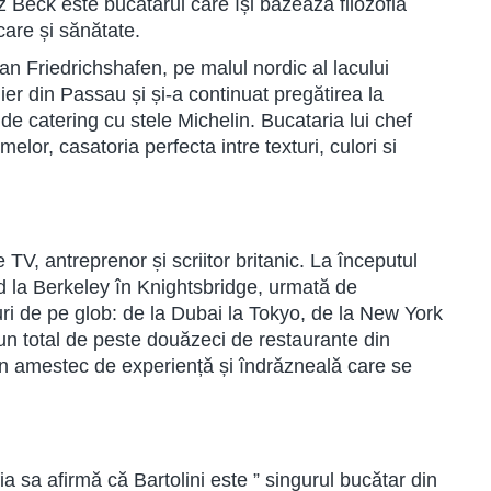
z Beck este bucătarul care își bazează filozofia
are și sănătate.
n Friedrichshafen, pe malul nordic al lacului
ier din Passau și și-a continuat pregătirea la
 catering cu stele Michelin. Bucataria lui chef
lor, casatoria perfecta intre texturi, culori si
 TV, antreprenor și scriitor britanic. La începutul
 la Berkeley în Knightsbridge, urmată de
curi de pe glob: de la Dubai la Tokyo, de la New York
 un total de peste douăzeci de restaurante din
n amestec de experiență și îndrăzneală care se
a sa afirmă că Bartolini este ” singurul bucătar din